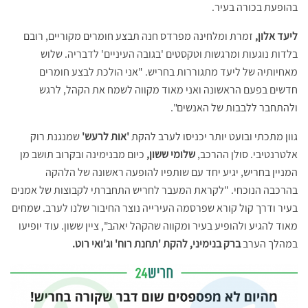
בהופעת בכורה בעיר.
ליעד אלון,
זמרת ומלחינה מפרדס חנה תבצע חומרים מקוריים, רובם
בלדות נוגעות ומרגשות וטקסטים 'בגובה העיניים' לדבריה. שלוש
מאחיותיה של ליעד מתגוררות בחריש. "אני הולכת לבצע חומרים
חדשים בפעם הראשונה ואני מאוד מקווה לשמח את הקהל, לרגש
ולהתחבר ללבבות של האנשים".
גוון מתכתי ובועט יותר יכניסו לערב להקת
'אות לרעש'
שמנגנת רוק
אלטרנטיבי. סולן ההרכב,
שלומי ששון,
כיום מבנימינה ובקרוב תושב מן
המניין בחריש, יגיע יחד עם שותפיו להופעה ראשונה של הלהקה
בהרכבה הנוכחי. "לקראת המעבר לחריש התחברתי לקבוצות של אמנים
בעיר ודרך קול קורא שפרסמה העירייה נוצר החיבור שלנו לערב. שמחים
מאוד להגיע ולהופיע בעיר ומקווה שהקהל יאהב", ציין ששון. עוד יופיעו
במהלך הערב
ברק בנימיני, להקת 'תחנת רוח' וג'ואי רוט.