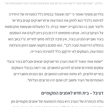
גולדמן: "ישמח אותי מאוד לראות הערב חרישניקים יוצאים ומבלים בעיר ובעלי עסקים מחויכים"
גולדמן מוסיף ואומר כי "מה שעומד בבסיס כלל המטרות של היחידה
לפיתוח כלכלי הוא לחזק את המודעות ש'חרישניקים קונים בחריש'
וליצור מצב בו כוח הקנייה יישאר בבית. כל הפעולות שנעשות מתבססות
על העיקרון הזה. אנחנו מחפשים דרכים בהן ניתן לקדם את העסקים
בעיר ואם יש הפנינג בעיר, אין סיבה לבלות מחוץ לחריש. ט"ו באב הוא
בהחלט הזדמנות טובה לכך". הוא מסכם בתקווה שעם הזמן והעלאת
המודעות, העסקים לא יזדקקו כלל לתמיכת העירייה.
"ישמח אותי מאוד לראות הערב חרישניקים יוצאים ומבלים בעיר ובעלי
עסקים מחויכים שזוכים לפרגון התושבים. אני רואה בבעלי העסקים
בחריש חלוצים, לא פחות מאיתנו התושבים. הם הפנים והשגרירים
האמתיים של העיר וחשוב לנו שהם יהיו מרוצים ויצליחו".
דציבל – בית חדש לאמנים המקומיים
גולת הכותרת של הערב היא במת ההופעות של אמנים מקומיים ומן