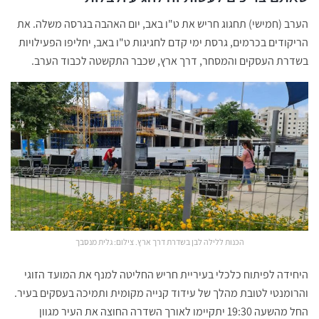
הערב (חמישי) תחגוג חריש את ט"ו באב, יום האהבה בגרסה משלה. את
הריקודים בכרמים, גרסת ימי קדם לחגיגות ט"ו באב, יחליפו הפעילויות
בשדרת העסקים והמסחר, דרך ארץ, שכבר התקשטה לכבוד הערב.
הכנות ללילה לבן בשדרת דרך ארץ. צילום: גלית מנסבך
היחידה לפיתוח כלכלי בעיריית חריש החליטה למנף את המועד הזוגי
והרומנטי לטובת מהלך של עידוד קנייה מקומית ותמיכה בעסקים בעיר.
החל מהשעה 19:30 יתקיימו לאורך השדרה החוצה את העיר מגוון