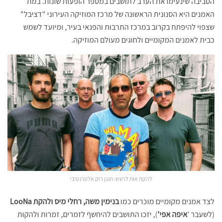
הסביבה שינעימו את הערב לתושבים במספר הופעות שונות. במת
האמנים היא הסנונית הראשונה של מרכז המוזיקה העירוני "דציבל"
שצפוי להיפתח בקרוב במרכז התרבות והפנאי בעיר, ומיועד לשמש
כבית לאמנים המקומיים ולחוגים מעולם המוזיקה.
להקת אות לרעש: תנגן רוק אלטרנטיבי
לצד אמנים מקומיים מוכרים כמו
בנימין משה, רחלי מיס ולהקת LooNa
(לשעבר '
איפה אפי'
), יזכו התושבים להיחשף לזמרים, זמרות ולהקות