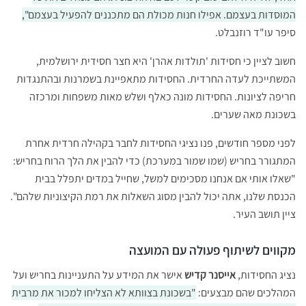
המוסדות בעצמם. אפילו חנות מכולת הם מתכננים להפעיל בעצמם",
סיפר עו"ד רוזנבלט.
חשוב לציין כי חסידות 'תולדות אהרן' היא חצר חסידית ירושלמית,
המשתייכת לעדה החרדית. החסידות מתאפיינת בשמרנות ובהתנגדות
חריפה לציונות. החסידות מונה כאלף ושלש מאות משפחות ומרכזה
בשכונת מאה שערים.
לפני מספר חודשים, פנו נציגי החסידות לחבר בקהילה חרדית אחרת
המתגורר בחריש (שמו שמור במערכת) כדי להבין את הלך הרוח בחריש:
"שאלו אותי אם אנחנו מסכימים למשל, שחייל במדים יתפלל בבית
הכנסת שלנו, אתה יכול להבין מסוג השאלות את רמת הקיצוניות שלהם".
ציין תושב העיר.
מקווים לשיתוף פעולה עם המועצה
נציג החסידות,
אייסנר קדיש
אישר את המידע על התעניינות בחריש ועל
המהלכים שהם מבצעים:
"בשכונת בצוותא לא הצליחו למכור את מרבית