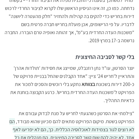
'מחיר למשתכן' בטענה כי התכנית מפלה את הציבור החרדי – בקשתו
נדחתה. כמו כן, זה אינו הניסיון הראשון שלו לקרוא לציבור החרדי לרכוש
דירות בחריש כדי להקים בה קהילות ולהחזיר "חלק מהעטרה ליושנה"
לדבריו. על פי הרישומים, אכן פועלת בחריש חברה פרטית בשם
"משכנות העדה החרדית בע"מ", אך זהותה ואופיה טרם הובררו. החברה
נרשמה ב-17 במרץ 2019.
בלי קשר לסביבה החיצונית
יוצר הסרטון, עו"ד נתן רוזנבלט, שמייצג את חסידות 'תולדות אהרן'
והתראיין ל'חריש 24' ציין: "אחד הקבלנים שהחל בבניית פרויקט של
כ-200 דירות בשכונת
בצוותא
נתקע בלי רוכשים והסכים למכור את
הפרויקט ל'משכנות העדה החרדית בחריש'. כרגע הקבוצה בוחנת את
כדאיות התהליך.
"צילמתי את הסרטון כשהגעתי לחריש על מנת לבדוק עבורם את
הפרויקט בשטח. מיקום הפרויקט מתאים להם מכיוון שהוא מבודד,
הם
לא רוצים לגור בצמידות לאוכלוסיה הכללית. כך, הם לא יפריעו לאף
אחד, לא יהיה להם שום קשר לסביבה החיצונית. הם מנהלים את כל