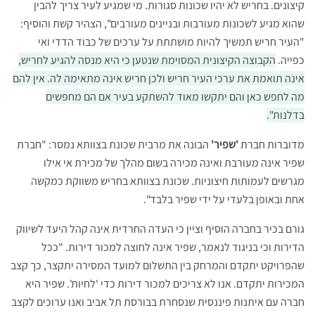
קיצונים. בחריש לא יהיו שכונות סגורות. מי שמגיע לעיר צריך להבין
שהוא מגיע לשכונות מעורבות ובניינים מעורבים", הצהיר קשת והוסיף:
"העיר חריש תמשיך להיות מושתתת על ערכים של כבוד הדדי ואי
כפייה.
הקבוצה הקיצונית המסוימת שנטען כי היא מנסה להגיע לחריש,
אינה תואמת את ערכי העיר חריש ולכן חריש אינה מתאימה לה. אין להם
מה לחפש כאן והם יתקשו מאוד להשתקע בעיר אם הם מחפשים
בדלנות".
מדוברות חברת
'שפיר'
הבונה את מרבית שכונת בצוותא נמסר: "חברת
שפיר אינה מעורבת ואינה מכירה בשום מהלך של מכירת אי אילו
מגרשים לעמותות חיצוניות. שכונת בצוותא בחריש משווקת כמקשה
אחת ובאופן בלעדי על ידי שפיר בלבד".
גורם בכיר בחברה הוסיף וציין כי העדה החרדית אינה קהל היעד לשיווק
הדירות וכי בניגוד לנאמר, שפיר אינה לחוצה למכור דירות. "ככל
שהפרויקט יתקדם והמרחק בין התשלום למועד המסירה יתקצר, כך קצב
המכירות יתקדם. אנו לא צריכים למכור דירות כדי 'לחיות'. שפיר היא
חברה עם איתנות פיננסית שנסחרת בבורסת תל אביב ואנו ערוכים לקצב