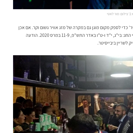
לאטי
די לספק מקום מוגן גם במקרה של מזג אוויר גשום וקר. אם אכן
האוהל לא יפורק, מסיבת פורים, תחול השנה באחד מתאריכי החג: בי"ג, י"ד ו-ט"ו באדר התש"פ, 11-9 במרס 2020. הודעה
 לשריין ביבייסיטר.