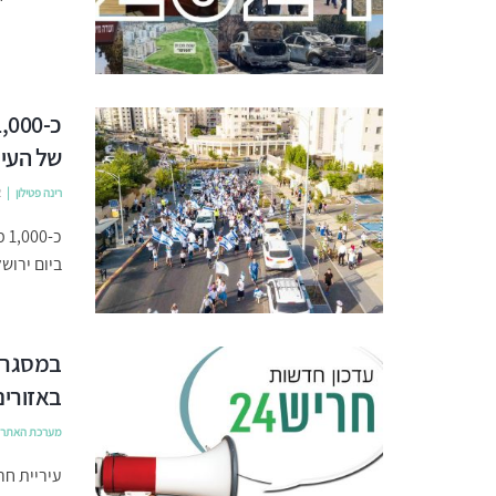
של העיר
רינה פטילון
2
כ-
ביום ירוש
במסגרת 
באזורים
מערכת האתר
עיריית חר