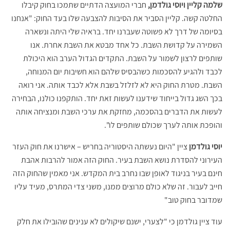
שלמה קליין ויוסי גולדמן,
חברי המועצה הדתיים שתמכו בחוק קיבלו
החלטה קשה. קליין הסביר את הסיבות להצבעה שלו בעד החוק: "אנחנו
בסיומה של דרך לא פשוטה שעברנו יחד. בראיה שלי היתה ונשארה
השמירה על קדושת השבת. כל אחד מבטא את השבת אחרת. אנו
שותפים לרצון לשמור על השבת. התקדים הגדול הערב הוא היכולת
לכבד ולהגיע להסכמות כשהבסיס שלהם הוא חשיבות יום המנוחה,
השבת. מטרת החוק היא לא לזלזל בשבת אלא לכבד אותה. אני רואה
בכך השג גדול בייחוד שידענו לעשות זאת יחד. הותקפנו כולנו, הבחירה
לעשות את הדברים בהסכמה, מחזקת את ערכי השבת ומנציחה אותה
והופכת אותה לערך שכולם שותפים לו".
יוסי גולדמן
ציין "היום נעשתה היסטוריה בחריש – אישרנו את חוק העזר
העירוני להסדרת נושא השבת בעיר. החוק הזה אמור להרבות אהבת
חינם בעיר בניגוד לאופן שבו נחרב בית המקדש. אני מאמין שהחוק הזה
חייב לעבור. זה שלא כולם מרוצים ממנו, משני צדי המתרס, מעיד עליו
שמדובר בחוק טוב"
עוד ציין גולדמן כי "לצערי, ישנם שיקולים לא ענינים שהובילו את חלק