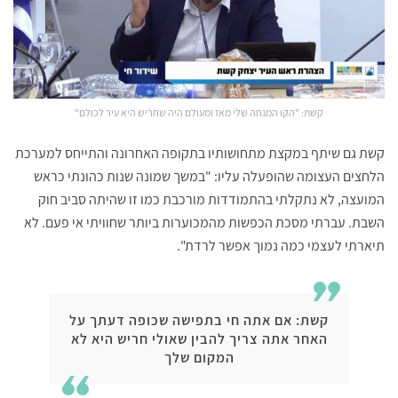
קשת: "הקו המנחה שלי מאז ומעולם היה שחריש היא עיר לכולם"
קשת גם שיתף במקצת מתחושותיו בתקופה האחרונה והתייחס למערכת
הלחצים העצומה שהופעלה עליו: "במשך שמונה שנות כהונתי כראש
המועצה, לא נתקלתי בהתמודדות מורכבת כמו זו שהיתה סביב חוק
השבת. עברתי מסכת הכפשות מהמכוערות ביותר שחוויתי אי פעם. לא
תיארתי לעצמי כמה נמוך אפשר לרדת".
קשת: אם אתה חי בתפישה שכופה דעתך על
האחר אתה צריך להבין שאולי חריש היא לא
המקום שלך