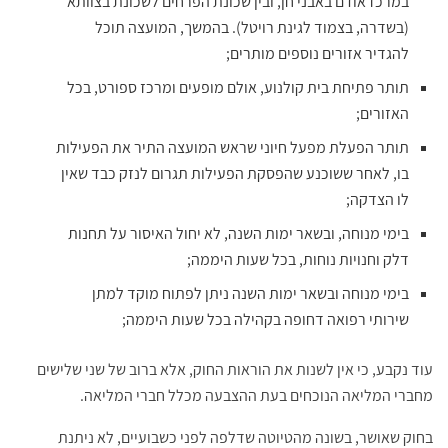
במרכז אודם באבני חן, ובין שכונת הפרחים לשכונת בצוותא
(בשדרה, בצמוד לגינת רויטל). בהמשך, המועצה תוכל
להגדיר אזורים נוספים מותרים;
תותר פתיחת בית קולנוע, אולם מופעים ומרכז ספורט, בכל
האזורים;
תותר הפעלת מפעל חיוני שראש המועצה התיר את הפעילות
בו, לאחר ששוכנע שהפסקת הפעילות תגרום לנזק כבד שאין
לו הצדקה;
בימי מנוחה, ובשאר ימות השנה, לא יחול האיסור על תחנות
דלק וחנויות נוחות, בכל שעות היממה;
בימי מנוחה ובשאר ימות השנה ניתן לפתוח מוקד למתן
שירותי רפואה דחופה בקהילה בכל שעות היממה;
עוד נקבע, כי אין לשנות את הוראות החוק, אלא ברוב של שני שלישים
מחברי המליאה הנוכחים בעת ההצבעה מכלל חברי המליאה.
בחוק שאושר, בשונה מהטיוטה שדלפה לפני כשבועיים, לא ניתנת