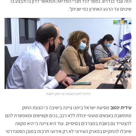
הזה עבר כנדרש. נמסר לכל חברי המליאה והתאשר לדון בו ולבצע בו
שינוים עד הרגע האחרון כפי שניתן".
הליברלים בהצבעה על חוק השבת
עידית ינטוב
מסיעת ישראל ביתנו ציינה בישיבה כי הצעת החוק
מתחשבת באנשים מועטי יכולת ללא רכב, נכים וקשישים ומאפשרת להם
להצטייד גם בשבת במצרכים בסיסיים. עוד היא ציינה כי היא מקווה
שיוכלו להתקיים בפארק העירוני לא רק אירועי תרבות במובן הסטנדרטי