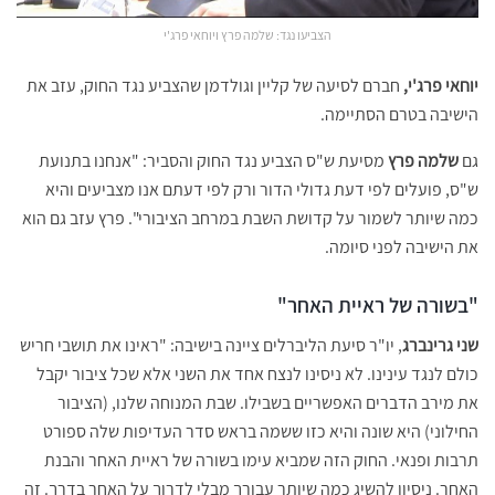
הצביעו נגד: שלמה פרץ ויוחאי פרג'י
יוחאי פרג'י,
חברם לסיעה של קליין וגולדמן שהצביע נגד החוק, עזב את
הישיבה בטרם הסתיימה.
גם
שלמה פרץ
מסיעת ש"ס הצביע נגד החוק והסביר: "אנחנו בתנועת
ש"ס, פועלים לפי דעת גדולי הדור ורק לפי דעתם אנו מצביעים והיא
כמה שיותר לשמור על קדושת השבת במרחב הציבורי". פרץ עזב גם הוא
את הישיבה לפני סיומה.
"בשורה של ראיית האחר"
שני גרינברג
, יו"ר סיעת הליברלים ציינה בישיבה: "ראינו את תושבי חריש
כולם לנגד עינינו. לא ניסינו לנצח אחד את השני אלא שכל ציבור יקבל
את מירב הדברים האפשריים בשבילו. שבת המנוחה שלנו, (הציבור
החילוני) היא שונה והיא כזו ששמה בראש סדר העדיפות שלה ספורט
תרבות ופנאי. החוק הזה שמביא עימו בשורה של ראיית האחר והבנת
האחר. ניסיון להשיג כמה שיותר עבורך מבלי לדרוך על האחר בדרך. זה