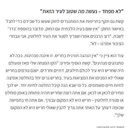
"לא מפחד – נעשה מה שטוב לעיר הזאת"
קשת גם תקף בחריפות את המתנגדים לחוק שעשו כל שבידם כדי לחבל
באישור החוק: "אין שום בעיה הלכתית עם החוק. מדובר בהוספת 'גדר'
לשבת. "רוב הרבנים אמרו שצריך לסגור את העיר לחלוטין. אני ונבחרי
הציבור אמרנו – לא".
עוד הוא ציין כי "אין הנהגה תורנית בחריש. זו איננה מנהיגות. ככה לא
מתנהגים מנהיגים". קשת הוסיף ופירט: "הקו המנחה שלי מאז ומעולם
היה שחריש היא עיר לכולם חילונים, דתיים וחרדים. ישנם גורמים בחריש
שאולי לא הפנימו את המציאות בעיר. בחריש גרים יחד בהחלטה אמיצה
לחיות חיים משותפים. כל מי שבא הנה קיבל החלטה לחיות יחד. יש לכך
מחירים לכאן או לכאן. אם אתה רוצה שחריש תהיה פתוחה באופן מוחלט
או סגורה לחלוטין – חריש היא לא המקום עבורך. אם אתה חי בתפישה
שכופה דעתך על האחר אתה צריך להבין שאולי חריש היא לא המקום
שלך".
תיעוד רגע ההצבעה: