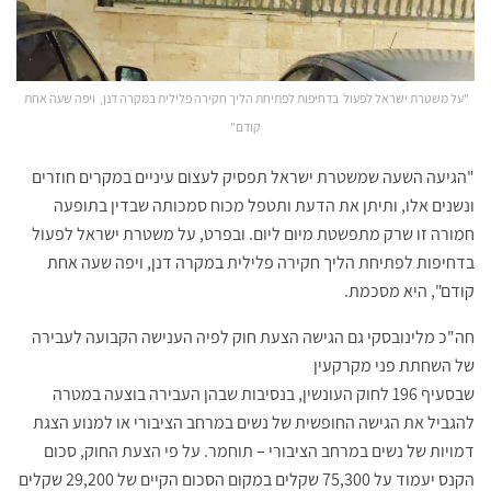
"על משטרת ישראל לפעול בדחיפות לפתיחת הליך חקירה פלילית במקרה דנן, ויפה שעה אחת
קודם"
"הגיעה השעה שמשטרת ישראל תפסיק לעצום עיניים במקרים חוזרים
ונשנים אלו, ותיתן את הדעת ותטפל מכוח סמכותה שבדין בתופעה
חמורה זו שרק מתפשטת מיום ליום. ובפרט, על משטרת ישראל לפעול
בדחיפות לפתיחת הליך חקירה פלילית במקרה דנן, ויפה שעה אחת
קודם", היא מסכמת.
חה"כ מלינובסקי גם הגישה הצעת חוק לפיה הענישה הקבועה לעבירה
של השחתת פני מקרקעין
שבסעיף 196 לחוק העונשין, בנסיבות שבהן העבירה בוצעה במטרה
להגביל את הגישה החופשית של נשים במרחב הציבורי או למנוע הצגת
דמויות של נשים במרחב הציבורי – תוחמר. על פי הצעת החוק, סכום
הקנס יעמוד על 75,300 שקלים במקום הסכום הקיים של 29,200 שקלים