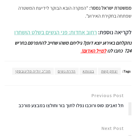
ממשטרת ישראל נמסר:
"המקרה הובא הבוקר לידיעת המשטרה
שפתחה בחקירת האירוע".
לקריאה נוספת:
רחוב אחדות: פני הנשים בשלט הושחרו
נתקלתם באירוע יוצא דופן? גיליתם משהו שחייב להתפרסם בחריש
24? כתבו לנו
למייל האדום!
Tags:
יצחק קשת
בצוותא
הדרת נשים
חה"כ יוליה מלינובסקי
Previous Post
תל זאבים: סוס ורוכבו נפלו לתוך בור וחולצו במבצע מורכב
Next Post