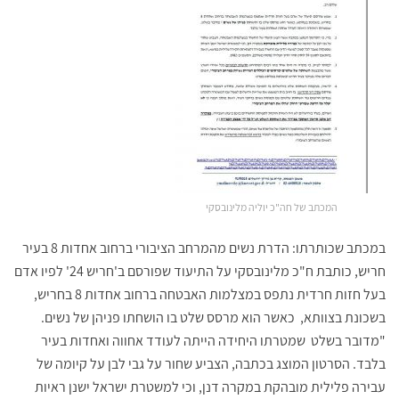
המכתב של חה"כ יוליה מלינובסקי
במכתב שכותרתו: הדרת נשים מהמרחב הציבורי ברחוב אחדות 8 בעיר
חריש, כותבת ח"כ מלינובסקי על התיעוד שפורסם ב'חריש 24' לפיו אדם
בעל חזות חרדית נתפס במצלמות האבטחה ברחוב אחדות 8 בחריש,
בשכונת בצוותא, כאשר הוא מרסס שלט בו הושחתו פניהן של נשים.
"מדובר בשלט שמטרתו היחידה הייתה לעודד אחווה ואחדות בעיר
בלבד. הסרטון המוצג בכתבה, הצביע שחור על גבי לבן על קיומה של
עבירה פלילית מובהקת במקרה דנן, וכי למשטרת ישראל ישנן ראיות