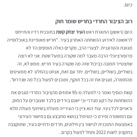
כיום.
רוב הציבור החרדי בחריש שומר חוק
היום (ראשון) התארח ראש
העיר יצחק קשת
בתוכנית רדיו והתייחס
לראשונה לאירוע ההשחתה האחרון בעיר. "חריש מאופיינת באוכלוסייה
מגוונת והטרוגנית. לצערי הרב, מקרים כאלה תופסים הד לא
פרופורציונלי הרבה מעבר למה שקורה בפועל שטח. אני לא רוצה
שתצטייר תמונה כביכול שזה מה שקורה בעיר חריש. ממש לא, זה
בשוליים, בשוליים, בשוליים. יחד עם זאת, אנחנו בהחלט לא ממעיטים
מהחומרה, מגנים את זה בכל תוקף, ומוכנים לפעול בכל מה שנדרש".
קשת הוסיף ואמר כי למעלה מ-95 אחוזים מהציבור החרדי מגנים את
ההשחתות על רקע מגדרי וכי ישנם בודדים בלבד שעוברים על החוק
וראויים לכל גינוי. עוד הוא ציין כי העירייה פועלת בשיתוף פעולה מלא
עם המשטרה ופירט כי הטיפול בנושא מתבצע גם במישור העירוני
באמצעות התוכנית לגישור בין חילונים, חרדים ודתיים בעיר, שתוקצבה
בתקציב לשנת 2022 ותחל לפעול בקרוב.