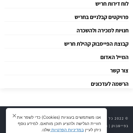
לוח דירות חריש
פרויקטים קבלניים בחריש
חנויות למכירה ולהשכרה
קבוצת הפייסבוק קהילת חריש
המייל האדום
צור קשר
הרשמה לעדכונים
✕
אנו משתמשים בעוגיות (Cookies) כדי לשפר את
© 2022 כל הזכויות שמורות לחריש 24 |
יצירת קשר
|
חריש 24
חוויית הגלישה ולהציע תוכן מותאם. למידע נוסף
בפייסבוק
|
נדל״ן לוח דירות
|
פרויקטים קבלניים
|
מדיניות פרטיות
ניתן לעיין
במדיניות הפרטיות
שלנו.