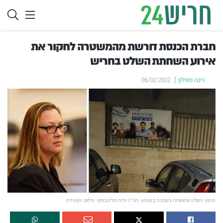
חברת הכנסת דורשת מהמשטרה לחקור את
אירוע השחתת השלט בחריש
רינה פטילון
06/02/2022
מימין: השלט שהושחת בשכונת בצוותא. חה"כ יוליה מלינובסקי. צילום: ויקיפדיה