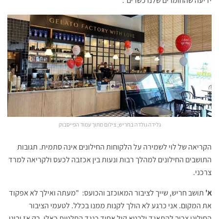
ידיעה שהחומרים שלנו כשרים".
גלידה גולדה בחריש; צילום מתוך עמוד הפייסבוק
הקריאה של לוי לשמירה על הלקוחות החילונים אינה סתמית. תגובות
התושבים החילונים למהלך רבות ונעות בין אכזבה לכעס ולקריאה למרד
צרכני.
א'
תושב חריש, שייך לציבור המאוכזב והכועס: "מעתה ואילך לא אפקוד
את המקום. אני כרגע לא הולך לקנות ממנו בכלל. לטעמי הציבור
החילוני צריך להתאגד ולבטא קול אחיד כנגד החלטות כאלו. רק אז יבינו