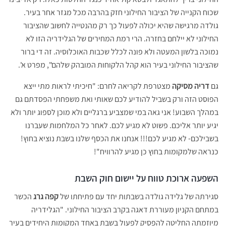
שכוח הקנייה של הציבור החילוני חזק בהרבה מכל מגזר אחר בעיר.
גולדה מרגישה שהיא יכולה לפעול כך רק מהנטייה לחשוב שהציבור
החילוני לא יילחם בחזרה. הרי רמת המחירים של הגלידריה הזו לא
נמוכה בלשון המעטה ולא פונה לכלל שכבות האוכלוסיה. זה די ברור
שהציבור החילוני בעיר הוא קהל הלקוחות המובהק שלהם", מפרט א'.
גם
דריה מסיקה
מצטרפת לקריאה לחרם: "חיכיתי לראות מתי ייצא
הפוסט הזה ורק בשביל להודיע לכם שאותי ואת משפחתי הפסדתם גם
במהלך השבוע! אני גאה במי שמצביע ברגליים ולא מוכן לספוג יותר ולא
יגיע יותר אליכם. פשוט לא מגיע לכם. לאחר כל המלחמות שעברנו
בשבילכם- לא מגיע לכם!!! אנחנו את הכסף שלנו בשבת נוציא בחוץ!
כנראה שלמקומות בחוץ כן מגיע להרוויח"!
השפעה ארוכת טווח על יישום חוק השבת
סגירתה של גלידה גולדה בשבתות יחד עם פתיחתו של
קפה גרג
הכשר
במתחם הקניון מעוררת דאגה בקרב הציבור החילוני. "הגלידריה
מיוזמתה החליטה להפסיק לפעול בשבת באחד המקומות היחידים בעיר