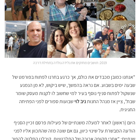
2019: תושבים מחזקים את גלידה גולדה בתחילת דרכה
"אנחנו כמובן מכבדים את כולם, אך כרגע בחרנו לפתוח בפורמט של
שבעה ימים בשבוע. אם נראה בהמשך, שיש ביקוש, לא מן הנמנע
שנשקול לפתוח סניף נוסף בעיר למי שחשוב לו לקנות מעסק שומר
שבת", ציין אז מנהל החנות
ניב לוי
שבועות ספורים לפני הפתיחה
החגיגית.
היום (ראשון) לאחר למעלה משנתיים של פעילות פרסם זכיין הסניף
הודעה המבשרת על שינוי כיוון, גם אם שונה מזה שהתכוון אליו לפני
שנתיים: "אחרי תקופה ארוכה של התלבטויות, קיבלנו החלטה להפוך