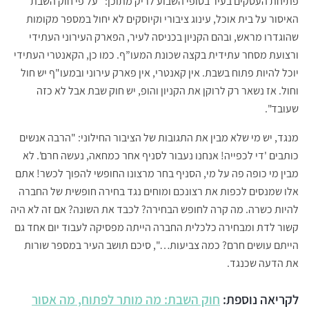
פתיחת העסקים בעיר בסופי השבוע לריק מתוכן: "על פי חוק השבת
האיסור על בית אוכל, עינוג ציבורי וקיוסקים לא יחול במספר מקומות
שהוגדרו מראש, ובהם הקניון בכניסה לעיר, הפארק העירוני העתידי
ורצועת מסחר עתידית בקצה שכונת המעו”ף. כמו כן, הקאנטרי העתידי
יוכל להיות פתוח בשבת. אין קאנטרי, אין פארק עירוני ובמעו"ף יש חול
וחול. אז נשאר רק לרוקן את הקניון והופ, יש חוק שבת אבל לא כזה
שעובד".
מנגד, יש מי שלא מבין את התגובות של הציבור החילוני: "הרבה אנשים
כותבים 'די לכפייה! אנחנו נעבור לסניף אחר כמחאה, נעשה חרם'. לא
מבין מי כופה פה על מי, הסניף בחר מרצונו החופשי להפוך לכשר! אתם
אלו שמנסים לכפות את רצונכם ומוחים נגד בחירה חופשית של החברה
להיות כשרה. מה קרה לחופש הבחירה? לכבד את השונה? אם זה לא היה
קשור לדת ומבחירה כלכלית החברה הייתה מפסיקה לעבוד יום אחד גם
הייתם עושים חרם? כמה צביעות…", סיכם תושב העיר במספר שורות
את הדעה שכנגד.
לקריאה נוספת:
חוק השבת: מה מותר לפתוח, מה אסור