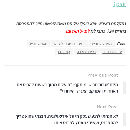
והיכן?
נתקלתם באירוע יוצא דופן? גיליתם משהו שפשוט חייב להתפרסם
בחריש 24?
כתבו לנו
למייל האדום!
Tags:
עסקים בחריש
יחסי דתיים חילוניים
שבת בחריש
עבודה בשבת
גלידה גולדה
קפה גרג
Previous Post
מיזם 'שבוס חריש' מותקף: "פועלים מתוך רשעות להרוס את
האחדות והמרקם האנושי הייחודי"
Next Post
לא הנחתי לרגע שעסק חי על אידיאולוגיה. הבנתי שהוא צריך
להתפרנס, ועשיתי מאמץ לפרנס אותו