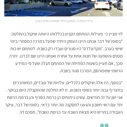
גלידה גולדה: העסק היחיד שפתוח בשישי בערב
לוי מציין כי פעילות המתחם הקניון בכללותו היוותה שיקול בהחלטה:
"בסופו של דבר אנחנו היינו העסק היחיד שפעל במרכז המסחרי בימי
שישי בערב. 'מקדונלדס' היו סגורים ועבדו רק בשבת. למתחם יש כוח
מסוים והשפעה של חנות אחת על אחרת ואנחנו היינו שם לבדנו. יתרה
מכך, אם תעיין בשעות הפתיחה של המתחם תגלה שעל פי המידע
הרשמי שמפורסם, המרכז סגור בשבת.
"בנוסף, היו אלה שיקולים כלכליים, עלויות של עובדים, המשתכרים
בתעריף גבוה יותר בסופי השבוע. זו לא החלטה שהתקבלה היום בבוקר.
אני ישן על זה חודשים. עשינו ניתוחים הן ברמת הסניף והן ברמת הרשת
יחד עם רואי חשבון והגענו למסקנה מה יותר כדאי. בסופו של דבר, עיקר
העבודה בחריש היא מצאת השבת עד כניסת השבת", מסכם לוי.