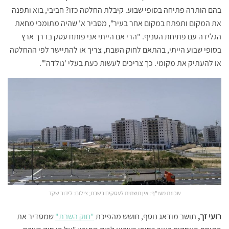
בהם הותרה פתיחה בסופי שבוע. קיבלת החלטה כזו? חביבי, בוא ותפנה
את המקום ותפתח במקום אחר בעיר", מסביר א' שהיה מתומכי מחאת
הגלידה עם פתיחת הסניף. "הרי אם הייתי אני פותח עסק בדרך ארץ
בסופי שבוע הייתי, בהתאם לחוק השבת, צריך או להתיישר לפי ההחלטה
או להעתיק את מקומי. כך צריכים לעשות כעת בעלי 'גולדה'".
שכונת מעו"ף: אין תשתית לעסקים בשבת; צילום: לידור שקד
רועי זך,
תושב מודאג נוסף, חושש מהפיכת
"חוק השבת"
שמסדיר את