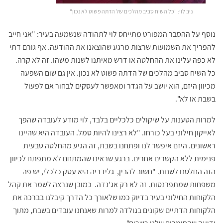
ניב לוי: "כל השיח סביב מהלכים של הדתה פשוט לא נכון"
נוסף על ההסבר המפורט מתייחס לוי לתהודה שנשמעה בעיר: "אני חייב
להפריך את השמועות שרצות מרגע שהוצאנו את ההודעה. אף גורם דתי
לא כפה עלינו את ההחלטה או דרש מאיתנו לשנות משהו. זה לא קרה.
כל השיח סביב מהלכים של הדתה פשוט לא נכון. אין גם שום השפעה
מכיוון היזם, הוא יושב על הגדר ומאפשר לעסקים לבחור אם לפעול
בשבת או לא".
למרות הטענות על שיקולים כלכליים בלבד, לוי מודע לעובדה שהפך
לאייקון חילוני בעל כורחו. "לא רצינו להיות סמל. העובדה היא שהיינו
ראשונים. היזם איפשר לנו ופתחנו בשבת, זה הגיע מהחלטה טבעית
פנימית ללא הקשרים אחרים. ברגע שראינו שהמתחם לא מתפתח לכיוון
הזה החלטנו לשנות. "חשוב להבין, גלידריה היא עסק כלכלי, יש פה
משפחות שמתפרנסות. זה לא רק אג'נדה. כמובן שנרצה לשמר את קהל
הלקוחות החילוני בעיר בדיוק כמו שלאורך כל הדרך קיבלנו בברכה את
הלקוחות הדתיים שקונים בגולדה למרות שאנחנו עובדים בשבת, מתוך