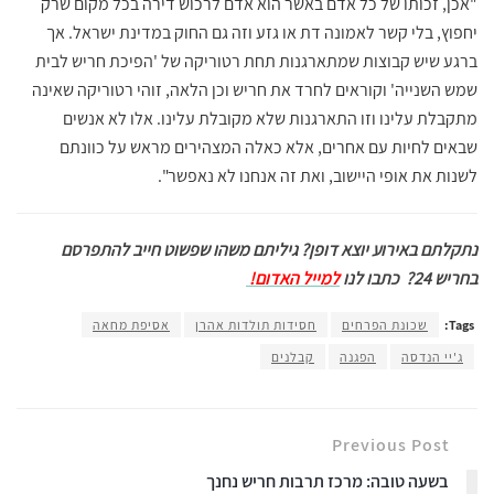
"אכן, זכותו של כל אדם באשר הוא אדם לרכוש דירה בכל מקום שרק
יחפוץ, בלי קשר לאמונה דת או גזע וזה גם החוק במדינת ישראל. אך
ברגע שיש קבוצות שמתארגנות תחת רטוריקה של 'הפיכת חריש לבית
שמש השנייה' וקוראים לחרד את חריש וכן הלאה, זוהי רטוריקה שאינה
מתקבלת עלינו וזו התארגנות שלא מקובלת עלינו. אלו לא אנשים
שבאים לחיות עם אחרים, אלא כאלה המצהירים מראש על כוונתם
לשנות את אופי היישוב, ואת זה אנחנו לא נאפשר".
נתקלתם באירוע יוצא דופן? גיליתם משהו שפשוט חייב להתפרסם
בחריש 24?
כתבו לנו
למייל האדום!
Tags:
שכונת הפרחים
חסידות תולדות אהרן
אסיפת מחאה
ג'יי הנדסה
הפגנה
קבלנים
Previous Post
בשעה טובה: מרכז תרבות חריש נחנך