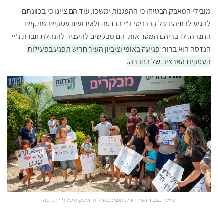
מובילי המאבק הבטיחו כי ההפגנות ימשכו. עוד הם ציינו כי בכוונתם
להגיע לבתיהם של קברניטי ג'יי הנדסה ולאירועים עסקיים שתקיים
החברה. לדבריהם המסר אותו הם מבקשים להעביר להנהלת חברת ג'יי
הנדסה הוא ברור:
פגיעה באופי וציביון העיר חריש תפגע בפעילות
העסקית הארצית של החברה.
פגיעה בצביון העיר חריש תפגע בפעילות העסקית של ג'יי הנדסה