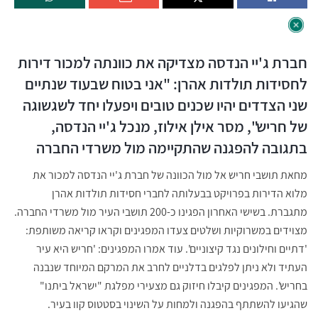
חברת ג'יי הנדסה מצדיקה את כוונתה למכור דירות
לחסידות תולדות אהרן: "אני בטוח שבעוד שנתיים
שני הצדדים יהיו שכנים טובים ויפעלו יחד לשגשוגה
של חריש", מסר
אילן אילוז,
מנכל ג'יי הנדסה,
בתגובה להפגנה שהתקיימה מול משרדי החברה
מחאת תושבי חריש אל מול הכוונה של חברת ג'יי הנדסה למכור את
מלוא הדירות בפרויקט בבעלותה לחברי חסידות תולדות אהרן
מתגברת. בשישי האחרון הפגינו כ-200 תושבי העיר מול משרדי החברה.
מצוידים במשרוקיות ושלטים צעדו המפגינים וקראו קריאה משותפת:
'דתיים וחילונים נגד קיצוניים'. עוד אמרו המפגינים: 'חריש היא עיר
העתיד ולא ניתן לפלגים בדלניים לחרב את המרקם המיוחד שנבנה
בחריש'. המפגינים קיבלו חיזוק גם מצעירי מפלגת "ישראל ביתנו"
שהגיעו להשתתף בהפגנה ולמחות על השינוי בסטטוס קוו בעיר.