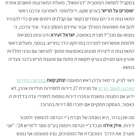
במקביל למחאה הפומבית "הרועשת", פועלת התארגנות תושבים אחרת
'
שומרים על חריש'
בערוץ שקט, דיפלומטי. לאחרונה עדכנו ראשי
התארגנות זו כי הם עומדים בקשר עם קבלנים ויזמים שונים כדי להבהיר
להם את משמעות המהלך עבור עתידם העסקי בעיר. עוד עדכנו, כי
נפגשו עם מנכ"ל חברת באמונה,
ישראל זעירא
ודנו עימו במציאת
חלופות אפשרויות למכירה בפרויקט הדר בחריש. בנוסף, פועלים ראשי
התארגנות זו ליצירת מגעים באמצעות מתווך לפגישה עם נציגי תולדות
אהרון והם מצויים בערוץ תקשורת פתוח עם מועצת חריש בדבר צעדיה
בנושא.
ראוי לציין, כי מאז עדכן ראש המועצה
יצחק קשת
בפגישת החירום
שארגנו תושבי חריש
על מכירת 27 דירות לחסידות תולדות אהרן, לא
ידוע אם המגמה נמשכת ונמכרו דירות נוספות לחסידי עדה בדלנית זו.
כאמור, העסקה תתקיים אם ימכרו 80 דירות במרוכז.
מה שכן ברור, היא כוונתה של חברת ג'יי הנדסה להמשיך ולמכור
דירות.
אילן אילוז
מנכל ג'יי הנדסה ויזמות בע"מ מסר ל'חריש 24': "אני
מעריך את הדרך המכובדת של המפגינים, נציג מטעמנו אף נפגש