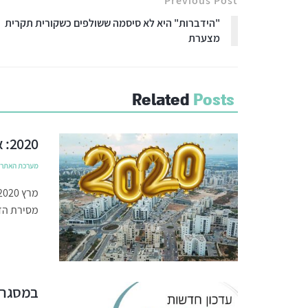
Previous Post
"הידברות" היא לא סיסמה ששולפים כשקורית תקרית
מצערת
Related
Posts
2020: אבני דרך בהתפתחות העיר חריש
מערכת האתר
מסירת הדי
במסגרת 