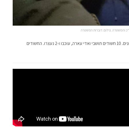
כ והמשטרה. צילום: דוברות המשטרה
סה"כ הכוחות ביצעו סריקות ובדיקות ב-31 בתים ומוקדים שונים. 10 חשודים תושבי ואדי עארה, עוכבו ו-2 נעצרו. החשודים