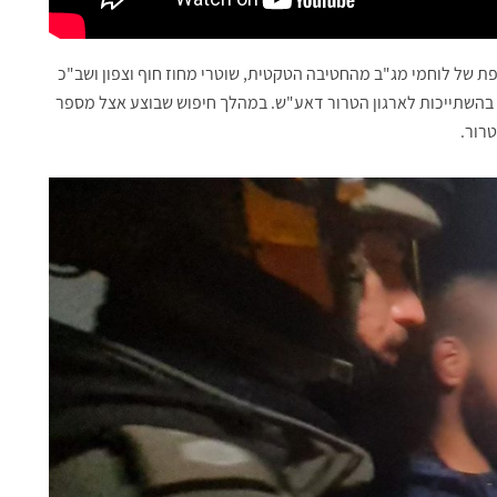
ת של לוחמי מג"ב מהחטיבה הטקטית, שוטרי מחוז חוף וצפון ושב"כ
נצרת. הכוחות פשטו על בתיהם של 12 חשודים בהשתייכות לארגון הטרור דאע"ש. במהלך חיפוש שבוצע אצל מספר
רור.