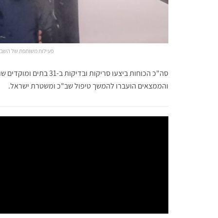
פעילות משותפת של השב"
והממצאים הועברו להמשך טיפול שב"כ ומשטרת ישראל.