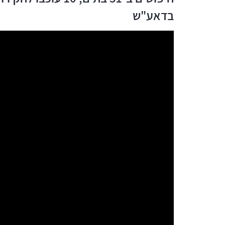
בדאע"ש