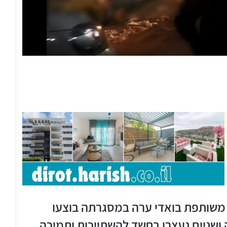
משותפת בואדי ערה במסגרתה בוצעו
 10 עוכבו לחקירה ושניים נעצרו בחשד להשתייכות ותמיכה