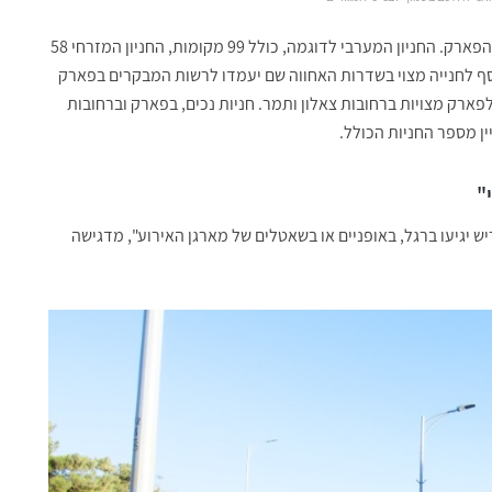
על פי התכנית, מרבית החניות מרוכזות בשני חניונים בשטח הפארק. החניון המערבי לדוגמה, כולל 99 מקומות, החניון המזרחי 58
וסף לחנייה מצוי בשדרות האחווה שם יעמדו לרשות המבקרים בפארק
 נוספות צמודות דופן לפארק מצויות ברחובות צאלון ותמר. חניות נכים, בפארק וברחובות
יין מספר החניות הכולל.
"
אנשים מחריש יגיעו ברגל, באופניים או בשאטלים של מארגן האירוע", מדגישה