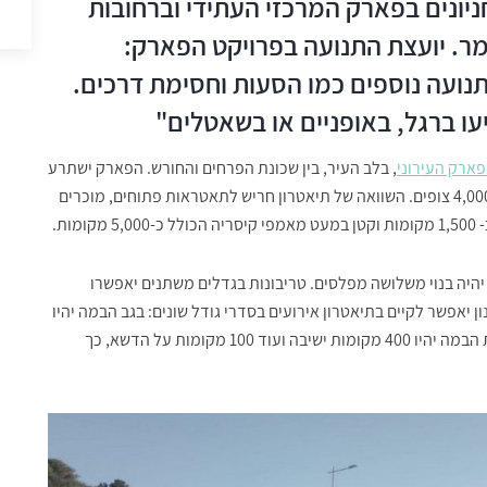
י חניונים בפארק המרכזי העתידי וברחובות
מר. יועצת התנועה בפרויקט הפארק:
דרשו הסדרי תנועה נוספים כמו הסעות וחסימת דרכים.
עו ברגל, באופניים או בשאטלים"
ארק העירוני
, בלב העיר, בין שכונת הפרחים והחורש. הפארק ישתרע
על שטח של 103 דונם ויכלול גם תיאטרון פתוח המיועד לכ-4,000 צופים. השוואה של תיאטרון חריש לתאטראות פתוחים, מוכרים
ות.
 יהיה בנוי משלושה מפלסים. טריבונות בגדלים משתנים יאפשרו
2 מ"ר. עוד מצוין כי התכנון יאפשר לקיים בתיאטרון אירועים בסדרי גודל שונים: בגב הבמה יהיו
200 מקומות שיאפשרו קיום אירועים בהיקף מתאים. בקדמת הבמה יהיו 400 מקומות ישיבה ועוד 100 מקומות על הדשא, כך