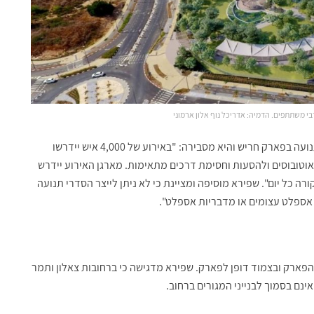
רבי משתתפים. הדמיה: אדריכל נוף אלון ארמוני
, מהנדסת כבישים ותנועה, תכננה את מערך התנועה בפארק חריש והיא מסבירה: "באירוע של 4,000 איש יידרשו
אוטובוסים ולהסעות וחסימת דרכים מתאימות. מארגן האירוע יידרש
ה כל יום". שפירא מוסיפה ומציינת כי לא ניתן לייצר הסדרי תנועה
אספלט עצומים או מדבריות אספלט".
עים בפארק כוללים כ-250 חניות בתוך הפארק ובצמוד דופן לפארק. שפירא מדגישה כי ברחובות צאלון ותמר
נם בסמוך לבנייני המגורים ברחוב.