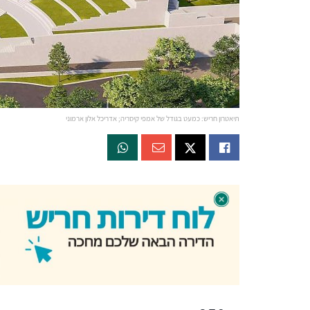
תיאטרון חריש: כמעט בגודל של אמפי קיסריה; אדריכל אלון ארמוני