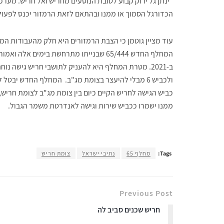
"ינתן גל ירוק קבוע לטובת הנוסעים מחריש ואל חריש. מער
הכדורגל הסמוך או ממנו ובהתאם לזאת הרמזור יכנס לפעולה
עוד מציין גוטמן כי הצבת הרמזורים היא חלק מהעבודות ה
המחלף החדש 65/444 שבנייתו מתרחשת בימים אלה ו
ולכביש 6 מבלי להיעצר בצומת מג"ב. המחלף החדש יבטל 
כביש הגישה לחריש הקיים כיום בין צומת מג"ב לצומת חריש
ממנו ישמרו ככביש שירות וגישה לאנדרטת משמר הגבול.
Tags:
מחלף 65
נתיבי ישראל
צומת חריש
Previous Post
חריש שכנים סביב לה