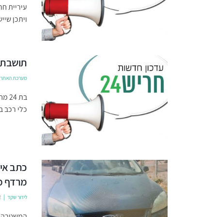
עיריית חר
ויתכן שיי
תושבת 
מערכת האתר
כלי רכב ב
כתב איש
מרדף מ
לידור שקד
2
המשטרה הג