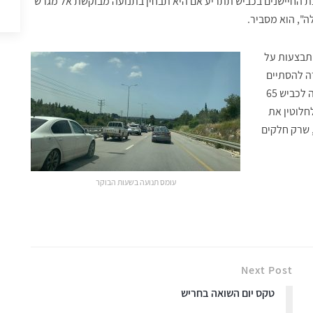
כת החיישנים בכביש תתריע אם היא תבחין בתנועה מבוקשת אל מגרש
", הוא מסביר.
מתבצעות על
אמורה להסתיים
ב-2021. מטרת המחלף היא להעניק לתושבי חריש גישה נוחה לכביש 65
לחלוטין את
, שרק חלקים
עומס תנועה בשעות הבוקר
Next Post
טקס יום השואה בחריש