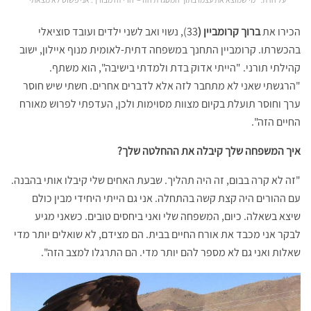
הכירו את
ברוך קרומביין (
33), נשוי ואב לשני ילדים ועובד סוציאלי
בהכשרתו. קרומביין התחנך במשפחה דתית-לאומית מנוף איילון, ישוב
קהילתי תורני. "הייתי אדוק בדת ולמדתי בישיבה", הוא משתף.
"הרגשתי שאני לא מתחבר לזה אלא לדברים אחרים. חשתי שיש חוסר
ערך וחוסר תועלת בקיום מצוות מסוימות ולכן, העדפתי לפרוש מאורח
החיים הזה".
איך המשפחה שלך קיבלה את ההחלטה שלך?
"זה לא קרה בבום, זה היה תהליך. שבעת האחים שלי קיבלו אותי בהבנה.
עם ההורים היה קצת קשה בהתחלה. אני גם הייתי היחידי מבין כולם
שיצא בשאלה. כיום, המשפחה שלי ואני ביחסים טובים. כשאני מגיע
לבקר אני מכבד את אורח החיים בבית. הם מצידם, לא שואלים יותר מדי
שאלות ואני גם לא מספר להם יותר מדי. הם התרגלו למצב הזה".