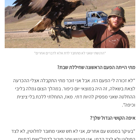
"הרגשתי שאני לא מתחבר לדת אלא לדברים אחרים"
מתי הייתה הפעם הראשונה שחיללת שבת?
"לא זכורה לי הפעם הזו. אבל אני זוכר מתי התקבלה אצלי ההכרעה
לצאת בשאלה, זה היה במוצאי יום כיפור. במהלך הצום גמלה בליבי
ההחלטה שאני מפסיק להיות דתי. מאז, התחלתי ללכת בלי ציצית
וכיפה".
איפה הקושי הגדול שלך?
"בעיקר במפגש עם אחרים, אני לא חש שאני מחובר לחלוטין, לא לצד
החילוני ולא לצד הדתי. אני מרגיש יותר חיבור לדתל"שים (דתיים