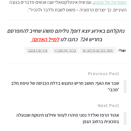
האחרונה של מפגש
, עם שיח אינטלקטואלי שבו אנשים מדברים בגובה
העיניים. כך יוצרים הרמוניה – פשוט לשבת ולדבר ולהכיר".
נתקלתם באירוע יוצא דופן? גיליתם משהו שחייב להתפרסם
בחריש 24?
כתבו לנו
למייל האדום!
Tags:
יחסי דתיים חילוניים
ברוך קרומביין
איריס ראובני
Previous Post
שבר את האף: תושב חריש התנגש בדלת הכניסה של טיפת חלב
'מכבי'
Next Post
אהוד הרפז ואלדד נמני מיהרו לעזור וחילצו תינוקת שננעלה
במכונית ברחוב הגפן