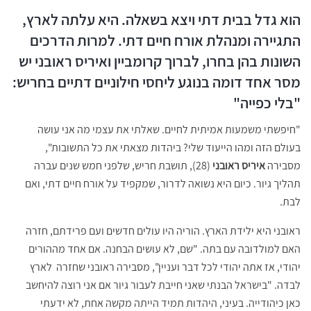
הוא גדל בבית דתי ויצא בשאלה. היא עלתה לארץ,
התגיירה ומנהלת אורח חיים דתי. למרות הדרכים
השונות בהן בחרו, לברוך קרומביין ואיריס ראובני יש
מסר אחד דומה בנוגע ליחסי חילוניים דתיים בחריש:
"בלי כפייה"
"חיפשתי משמעות אמיתית לחיים. שאלתי את עצמי מה אני עושה
בעולם הזה ומהו הייעוד שלי? ביהדות מצאתי את כל התשובות",
מסבירה
איריס ראובני
(28), תושבת חריש, שלפני חמש שנים עברה
תהליך גיור. כיום היא נשואה לדרור, שמקפיד על אורח חיים דתי, ואם
לבת.
ראובני היא ילידת הארץ. הוריה היו עולים חדשים ועם פרידתם, חזרה
האם למולדובה עם בתה. "שם, לא עושים הבחנה. אם אחד מההורים
יהודי, אז אתה יהודי לכל דבר ועניין", מסבירה ראובני שחזרה לארץ
לבדה. "בישראל הבנתי שאני חייבת לעבור גיור אם אני רוצה להיחשב
כאן כיהודייה. בעיני, היהדות תמיד הייתה מקשה אחת, לא ידעתי