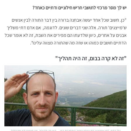
יש לך מסר מרכזי לתושבי חריש חילוניים ודתיים כאחד?
"כן. חשוב שכל אחד יעשה אבחנה ברורה בין דבר התורה לבין אנשים
ש'מייצגים' תורה. אלה שני דברים שונים. לדוגמה, אם אדם דתי משליך
אבנים על אחרים, כיוון שלדעתו הם מפירים את השבת, זה לא אומר שכל
הדתיים חושבים כמוהו או שזה מה שהתורה מצווה עלינו".
"זה לא קרה בבום, זה היה תהליך"
על הדת: "מי שמוצא את עצמו בתוך המסגרת הזו – הרי זה מבורך. אני פשוט לא מצאתי"