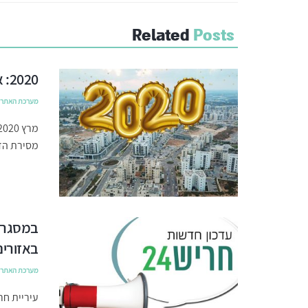
Related
Posts
2020: אבני דרך בהתפתחות העיר חריש
מערכת האתר
מסירת הדי
במסגרת 
באזורים
מערכת האתר
עיריית חר