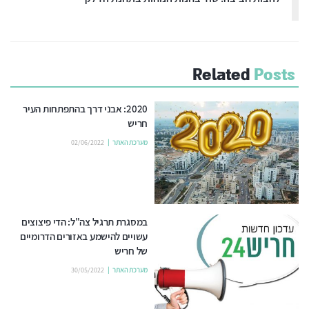
Related
Posts
2020: אבני דרך בהתפתחות העיר
חריש
מערכת האתר
02/06/2022
במסגרת תרגיל צה"ל: הדי פיצוצים
עשויים להישמע באזורים הדרומיים
של חריש
מערכת האתר
30/05/2022