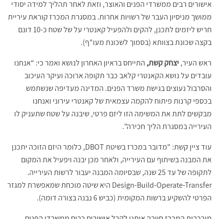
אישורים רבים ממשרדי הפנים והאוצר, וזאת לאחר תהליך למידה יסודי
ממושך מניסיון העבר של רשויות אחרות. במסגרת המכרז קוראת עיריית
חריש ליזמים לתכנן, להקים ולהפעיל קאנטרי על של שטח כ-10 דונם
בקצה שכונת בצוותא (בסמוך לשכונת מעו"ף).
ראש העיר,
יצחק קשת,
התייחס בראיון האחרון לנושא ואמר כי: “אנחנו
עובדים על נושא הקאנטרי קלאב כבר תקופה ארוכה ועיקר העיכוב
והסרבול נעוצים בגישת משרד הפנים. המדינה מעדיפה שנשתמש
בכספי קרנות פיתוח להקמה עצמאית של קאנטרי עירוני ואנחנו
מבקשים לתת את המשימה הזו ליזם פרטי, שיבנה על שטח שתעניק לו
העירייה במסגרת הליך חכירה".
עוד ציין קשת: "מדובר במכרז בשיטת DBOT, כלומר היזם הזוכה יתכנן
את המבנה בשיתוף עם העירייה, ולאחר מכן יבנה ויפעיל את המקום
לתקופה של עד 25 שנה, שבסיומה המבנה יעבור לרשות העירייה.
Design-Build-Operate-Transfer היא שיטה מוכחת שמאפשרת למגזר
הפרטי להשקיע ברשות המקומית (כביש 6 נבנה בצורה דומה).
מורכבות המכרז חייבה אותנו לקבל אישורים רבים ממשרדי הפנים