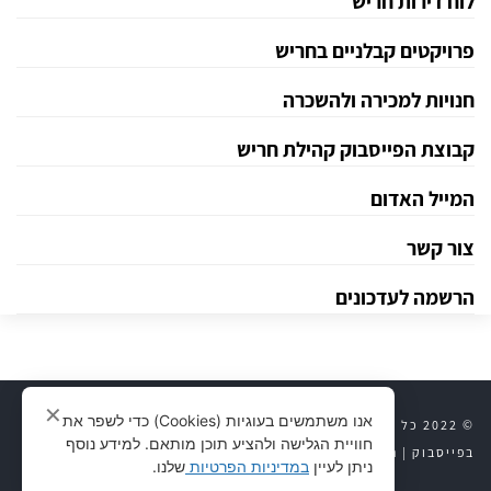
לוח דירות חריש
פרויקטים קבלניים בחריש
חנויות למכירה ולהשכרה
קבוצת הפייסבוק קהילת חריש
המייל האדום
צור קשר
הרשמה לעדכונים
✕
אנו משתמשים בעוגיות (Cookies) כדי לשפר את
© 2022 כל הזכויות שמורות לחריש 24 |
יצירת קשר
|
חריש 24
חוויית הגלישה ולהציע תוכן מותאם. למידע נוסף
בפייסבוק
|
נדל״ן לוח דירות
|
פרויקטים קבלניים
|
מדיניות פרטיות
ניתן לעיין
במדיניות הפרטיות
שלנו.