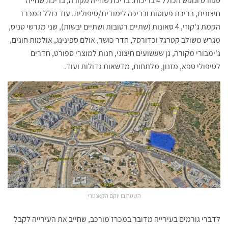
ספורט ונופש הכולל 4 בריכות: בריכת שחייה מקורה, בריכת שחייה
חיצונית, בריכת פעוטות ובריכה לימודית/טיפולית. עוד כולל המכרז
הקמת ג'קוזי, 4 סאונות (שתיים רטובות ושתיים יבשות), שני מגרשי טניס,
מגרש משולב קטרגל וכדורסל, חדר כושר, אולם ספינינג, אולמות חוגים,
ג'ימבורי מקורה, גן שעשועים חיצוני, חנות למוצרי ספורט, חדרים
לטיפולי ספא, מזנון, מלתחות, מדשאות גדולות ועוד.
השטח בו יוקם הקאנטרי
לדברי גורמים בעירייה מדובר במכרז מורכב, שחייב את העירייה לקבל