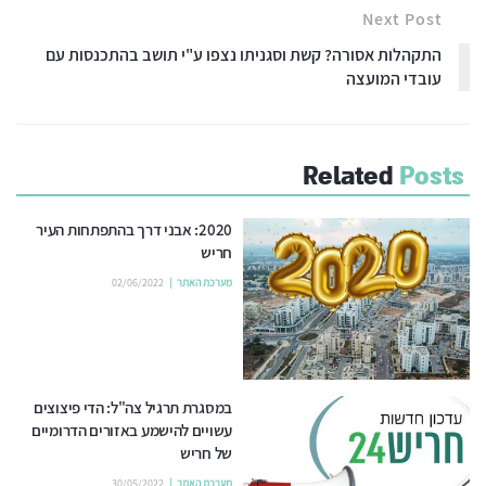
Next Post
התקהלות אסורה? קשת וסגניתו נצפו ע"י תושב בהתכנסות עם
עובדי המועצה
Related
Posts
2020: אבני דרך בהתפתחות העיר
חריש
מערכת האתר
02/06/2022
במסגרת תרגיל צה"ל: הדי פיצוצים
עשויים להישמע באזורים הדרומיים
של חריש
מערכת האתר
30/05/2022