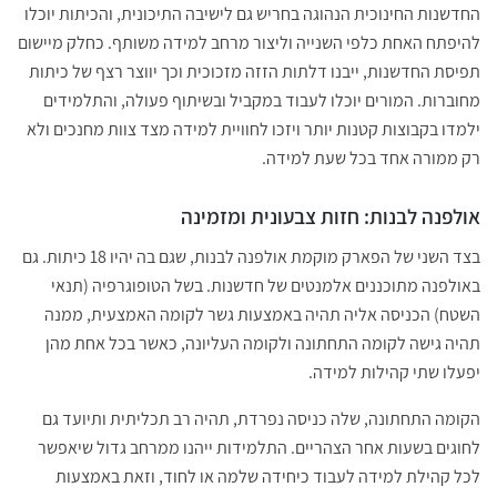
החדשנות החינוכית הנהוגה בחריש גם לישיבה התיכונית, והכיתות יוכלו
להיפתח האחת כלפי השנייה וליצור מרחב למידה משותף. כחלק מיישום
תפיסת החדשנות, ייבנו דלתות הזזה מזכוכית וכך יווצר רצף של כיתות
מחוברות. המורים יוכלו לעבוד במקביל ובשיתוף פעולה, והתלמידים
ילמדו בקבוצות קטנות יותר ויזכו לחוויית למידה מצד צוות מחנכים ולא
רק ממורה אחד בכל שעת למידה.
אולפנה לבנות: חזות צבעונית ומזמינה
בצד השני של הפארק מוקמת אולפנה לבנות, שגם בה יהיו 18 כיתות. גם
באולפנה מתוכננים אלמנטים של חדשנות. בשל הטופוגרפיה (תנאי
השטח) הכניסה אליה תהיה באמצעות גשר לקומה האמצעית, ממנה
תהיה גישה לקומה התחתונה ולקומה העליונה, כאשר בכל אחת מהן
יפעלו שתי קהילות למידה.
הקומה התחתונה, שלה כניסה נפרדת, תהיה רב תכליתית ותיועד גם
לחוגים בשעות אחר הצהריים. התלמידות ייהנו ממרחב גדול שיאפשר
לכל קהילת למידה לעבוד כיחידה שלמה או לחוד, וזאת באמצעות