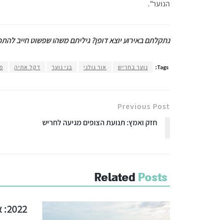
הנוער".
נתקלתם באירוע יוצא דופן? גיליתם משהו שפשוט חייב להתפרס
Tags:
נוער בחריש
אור גולני
בני נוער
דקל אתיה
פע
Previous Post
חזק ואמץ: תנועת הצופים מגיעה לחריש
Related
Posts
2022: אבני דרך בהתפתחות העיר חריש