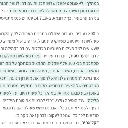
במהלך יולי-אוגוסט יפעלו שלוש תכניות עבודה: לנוער התורנ
יום עם תוכן משתנה המותאם לגילים, צרכים והעדפות.
בכל י
בני הנוער בעיר. כך לדוגמא, ב-14.7.19 יתקיים כנס מתגייסים במרכז התרבות העירוני וב-22.7 תתקיים מסיבת סוף הקיץ.
כ-800 צעירים וצעירות ישתלבו בתכנית העבודה לקיץ הקרו
פעילויות חווייתיות, משחקי פיינטבול, קורסי בישול ואפייה, 
שעשועים לצד פעילות חינוכיות הכוללות עבודה בקהילה וה
לדברי
נועה ספיר,
דוברת העירייה,
עלות פעילויות מחלקת ה
מסתכמת בכ- 100 אלף שקלים. התקציב מסתמך על מקורו
ממשרד הפנים, משרד החינוך, מינהל חברה ונוער, ושותפויות
אור גולני:
"המטרה שלנו היא להפוך את מועדון הנוער, 'תכל'
המבטחים של הצעירים בחריש. מקום בו תתקיים מסגרת מוכ
באופן קבע מבוגר אחראי, במהלך כל שעות היום ועד לשעות
הלילה"
. עוד הוסיפה גולני: "כדי להבטיח את טובת הילדים,
רציף ולשתף אותנו בכל דאגה או חשש שעולה. אם לדוגמא,
מודעים לכך כדי שנוכל לעקוב ולבחון זאת מקרוב".
דקל אתיה,
רכז הנוער הנכנס חיזק את דברי אור וסיכם: "שיתו