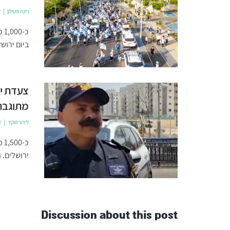
רינה פטילון
2
כ-
ביום ירוש
צעדת יו
מתוגבר
לידור שקד
2
ירושלים. 
Discussion about this post