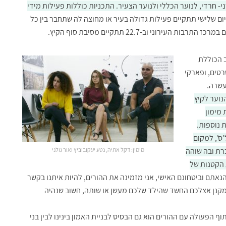
י- חרדי, לנוער הכללי ולנוער הצעיר. התכניות כוללות פעילות מידי
ום שלישי תתקיים פעילות גדולה בעיר או מחוצה לה שתחבר בין כל
ב הכוללת
סרטים, ופארקי
עשרה.
נוער לקיץ
ת מימון
 נוספות.
ס', למקום
רת ובה שוהה
מימין: דקל אתיה, נטע יעקובוביץ ואור גולני
 הקטנות של
 הנאתם וביטחונם האישי, אני מזמינה את ההורים, להיות איתנו בקשר
 מקנן אצלכם החשד שהילד שלכם מעשן או שותה, חשוב שנהיה
ף הפעולה עם ההורים הוא גם הבסיס לבניית האמון בינינו לבין בני