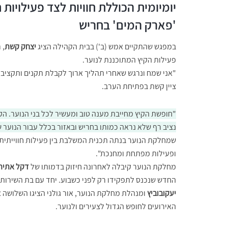
יומיומית הכוללת חוויות לצד פעילויות 
'פארק המים' בחריש
במפגש שהתקיים אמש (ב') בבית הקהילה הציג
יצחק קשת
, 
פעילות הקיץ המתוכננת לנוער.
"אני שמח ונרגש שאחרי תהליך ארוך לקבלת תקנים ותקציבים 
ציין קשת בפתיחת הערב.
"חופשת הקיץ מחייבת מענה טוב ומעשיר לכל בני הנוער. הקי
נציב רף שלא נראה כמותו בחריש ובאזור בכלל עבור הנוער ש
שמחלקת הנוער בנתה תכנית המשלבת בין פעילות חווייתית
ופעילות מפתחת ומחנכת".
מחלקת הנוער קיבלה לאחרונה חיזוק בדמותו של
דקל אתיה
החדש שנכנס לתפקידו רק לפני כשבוע. יחד עם בת השירות
יעקובוביץ
ומנהלת מחלקת הנוער, אור גולני הציגו השלושה 
האירועים לחופש הגדול לצעירים ולנוער.