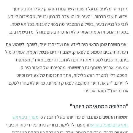
מורן ויוסי מלינים גם על העובדה שהקמת הפארק לא לוותה בשיתוף
ויידוע תושבי הרחוב: "העירייה והוועדה לתכנון ובנייה, מקפידות ליידע
לגבי כל בנייה בעיר, בשילוט המסביר מה צפוי להיבנות בכל תא שטח.
במקרה הנוכחי הקמת הפארק לא הוזכרה בשום צורה", מדגיש ארביב.
"אני חושבת שמן הראוי היה ליידע את ועדי הבניינים, לשתף ולשמוע את
דעת התושבים הסמוכים לפארק. ישנם דיירים שבשל הקמת הפארק מול
ביתם, חושבים למכור את דירתם ולעזוב. זה עצוב מאוד", משתפת
שמעוני. ארביב משתף גם בחששותיו מהפיכתו של האזור הירוק
והפסטורלי למטרד רעש בלילות, אתר התכנסות של צעירים וסיוט
לדיירים. "יש את היער המוקצה לפארק העירוני. מדוע לא בחרו למקם
את זה שם"? תוהה ארביב.
"החלופה המתאימה ביותר"
חששות התושבים מתגברים עוד יותר בשל ההבנה כי
מערך כיבוי אש
ראוי טרם פועל בחריש
והמענה לדליקות בחריש ניתן על ידי כוחות כיבוי
חיצוניים בלבד. מבדיקה בשטח עולה, כי המרחק בין מתחם המנגלים