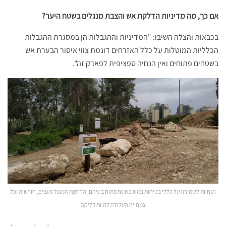
אם כך, מה מדיניות הדלקת אש והצבת מנגלים בשטח היער?
בכבאות והצלה השיבו: "המדיניות וההגבלות הן במסגרת ההגבלות
הכלליות המוטלות על כלל האזרחים דוגמת צווי איסור הבערת אש
בשטחים פתוחים ואין הנחיה ספציפית לפארק זה".
הנחיות לשמירה על כללי בטיחות באש בשטח פתוח ביניהם, הרחקת המנגל מעצים, חורשות וכל
צמחייה העלולה להיות דליקה