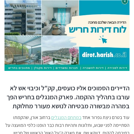
הדיירים הסמוכים אליו כועסים, קק"ל וכיבוי אש לא
עורבו בתהליך ההקמה. פארק המנגלים בחריש הפך
במהרה מבשורה מבטיחה לנושא מעורר מחלוקת
עוד בטרם ניצת גפרור אחד
במתחם המנגלים
ברחוב אורן, שהקמתו
הסתיימה לפני שבוע, ותלונות ותהיות רבות כבר הופנו כלפי המועצה על
בחירתה להקים, דווקא שם, את פארק ה'על האש' הראשון של חריש.