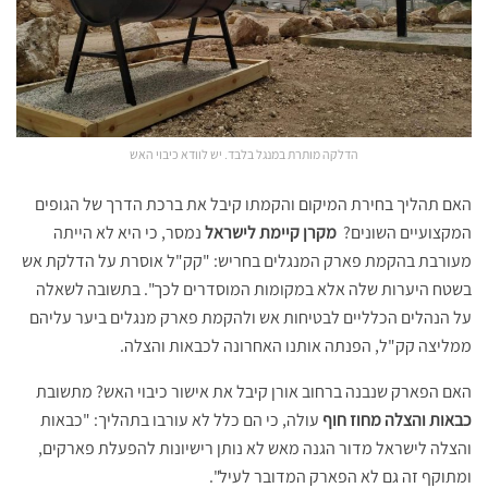
הדלקה מותרת במנגל בלבד. יש לוודא כיבוי האש
האם תהליך בחירת המיקום והקמתו קיבל את ברכת הדרך של הגופים
המקצועיים השונים?
מקרן קיימת לישראל
נמסר, כי היא לא הייתה
מעורבת בהקמת פארק המנגלים בחריש: "קק"ל אוסרת על הדלקת אש
בשטח היערות שלה אלא במקומות המוסדרים לכך". בתשובה לשאלה
על הנהלים הכלליים לבטיחות אש ולהקמת פארק מנגלים ביער עליהם
ממליצה קק"ל, הפנתה אותנו האחרונה לכבאות והצלה.
האם הפארק שנבנה ברחוב אורן קיבל את אישור כיבוי האש? מתשובת
כבאות והצלה
מחוז חוף
עולה, כי הם כלל לא עורבו בתהליך: "כבאות
והצלה לישראל מדור הגנה מאש לא נותן רישיונות להפעלת פארקים,
ומתוקף זה גם לא הפארק המדובר לעיל".