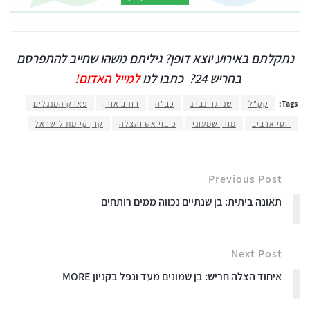
נתקלתם באירוע יוצא דופן? גיליתם משהו שחייב להתפרסם
בחריש 24?
כתבו לנו
למייל האדום!
Tags:
קק"ל
שני גרינברג
כב"ה
רחוב אורן
פארק המנגלים
יוסי ארביב
מורן שמעוני
כיבוי אש והצלה
קרן קיימת לישראל
Previous Post
תאונה ביתית: בן שנתיים נכווה ממים רותחים
Next Post
איחוד הצלה חריש: בן שמונים מעד ונפל בקניון MORE