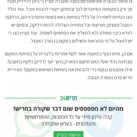
צו איסור הבערת אש שפורסם בשנה שעברה מציין כי ניתן להדליק מנגל
אך ורק במקומות המיועדים לכך ובמתקן ייעודי להכנת אוכל. עוד כולל
הצו הנחיות לשמירה על כללי בטיחות באש בשטח פתוח ביניהם, הרחקת
המנגל מעצים, חורשות וכל צמחייה העלולה להיות דליקה, ובסיום יש
לוודא כיבוי מוחלט (לא להשליך את הפחמים לשטח). עוד מציין הצו כי
יש לפעול על פי ההוראות והשילוט במקום בו נערך המנגל.
אם כן, מיהו הגוף במועצה אשר לקח אחריות בלעדית על בטיחות המקום
מבחינת נהלי אש? האם מיקום הפארק בתוך יער (דליק) נלקח בחשבון?
אילו אמצעים ננקטו כדי להבטיח את בטיחות השימוש במקום? מעיריית
חריש טרם נמסרה תגובה.