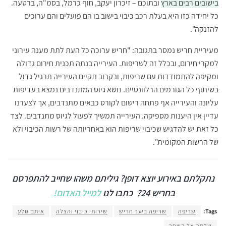
בישובים רבים בארץ
ובתוכם – זיכרון יעקב, חוף כרמל, בסמ"ה, ברטעה.
כל יחידה כזו היא בעלת רכב כיבוי בישוב בו הם פועלים והם ערוכים
להזנקה".
מעיריית חריש נמסר בתגובה: "חריש ערוכה כל העת לתת מענה עירוני
למקרי חירום, ובכלל זה לשריפות. העירייה בנתה תכנית חירום גדולה
ומקיפה להתמודדות עם שריפות, ובקרוב תקיים העירייה תרגיל גדול
בשיתוף כל הגורמים הרלוונטיים. נושא גיוס המתנדבים נמצא בעדיפות
עליונה והעירייה אף פתחה רישום לקורס כבאים מתנדבים, אך לצערנו
עדיין אין היענות מספיקה. העירייה תמשיך לפעול לגיוס מתנדבים. לצד
כל זאת יש להדגיש שכיבוי שריפות הוא באחריותה של רשות הכיבוי ולא
של הרשות המקומית".
נתקלתם באירוע יוצא דופן? גיליתם משהו שחייב להתפרסם
בחריש 24?
כתבו לנו
למייל האדום!
Tags:
שריפה
שריפה ביער חריש
שירותי כיבוי והצלה
איתם סלע
שלמה אל השחר