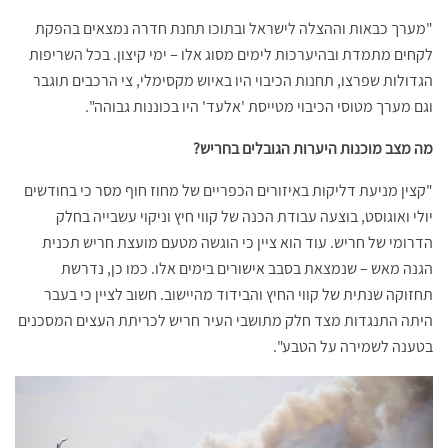
"מערך כבאות וההצלה לישראל ובתוכו תחנת חדרה נמצאים בהפקת
לקחים מתמדת ובהיערכות לימים מסוג אלו – ימי קיצון. בכל השריפות
הגדולות שפרצו, תחנות הכיבוי היו באיוש מקסימלי, צי הרכבים תוגבר
וגם מערך מטוסי הכיבוי מטייסת 'אלעד' היו בכוננות גבוהה".
מה מצב מוכנות היערות הגובלים בחריש?
"קצין מניעת דליקות באיזורים הכפריים של מחוז חוף מסר כי בחודשים
יולי ואוגוסט, בוצעה עבודת הכנה של קווי חיץ וניקוי עשבייה בחלק
הדרומי של חריש. עוד הוא ציין כי הוגשה מטעם מועצת חריש תכנית
הגנה מאש – שנמצאת בסבב אישורים בימים אלו. כמו כן, נדרשת
תחזוקה שנתית של קווי החיץ והבידוד מהיישוב. חשוב לציין כי בעבר
היתה התנגדות מצד חלק מתושבי העיר חריש לכריתת העצים המסכנים
בטענה לשמירה על הטבע".