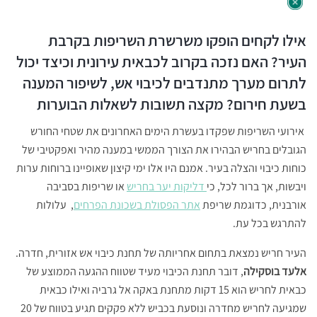
אילו לקחים הופקו משרשרת השריפות בקרבת
העיר? האם נזכה בקרוב לכבאית עירונית וכיצד יכול
לתרום מערך מתנדבים לכיבוי אש, לשיפור המענה
בשעת חירום? מקצה תשובות לשאלות הבוערות
אירועי השריפות שפקדו בעשרת הימים האחרונים את שטחי החורש
הגובלים בחריש הבהירו את הצורך הממשי במענה מהיר ואפקטיבי של
כוחות כיבוי והצלה בעיר. אמנם היו אלו ימי קיצון שאופיינו ברוחות ערות
ויבשות, אך ברור לכל, כי
דליקות יער בחריש
או שריפות בסביבה
אורבנית, כדוגמת שריפת
אתר הפסולת בשכונת הפרחים
, עלולות
להתרגש בכל עת.
העיר חריש נמצאת בתחום אחריותה של תחנת כיבוי אש אזורית, חדרה.
אלעד בוסקילה
, דובר תחנת הכיבוי מעיד שטווח ההגעה הממוצע של
כבאית לחריש הוא 15 דקות מתחנת באקה אל גרביה ואילו כבאית
שמגיעה לחריש מחדרה ונוסעת בכביש ללא פקקים תגיע בטווח של 20