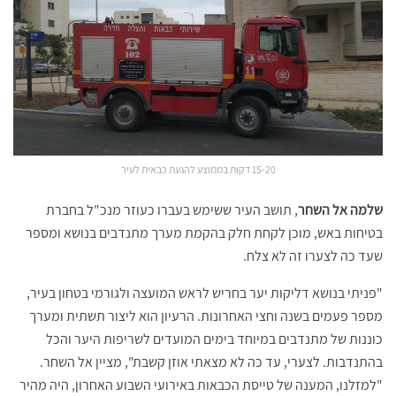
15-20 דקות בממוצע להגעת כבאית לעיר
שלמה אל השחר
, תושב העיר ששימש בעברו כעוזר מנכ"ל בחברת
בטיחות באש, מוכן לקחת חלק בהקמת מערך מתנדבים בנושא ומספר
שעד כה לצערו זה לא צלח.
"פניתי בנושא דליקות יער בחריש לראש המועצה ולגורמי בטחון בעיר,
מספר פעמים בשנה וחצי האחרונות. הרעיון הוא ליצור תשתית ומערך
כוננות של מתנדבים במיוחד בימים המועדים לשריפות היער והכל
בהתנדבות. לצערי, עד כה לא מצאתי אוזן קשבת", מציין אל השחר.
"למזלנו, המענה של טייסת הכבאות באירועי השבוע האחרון, היה מהיר