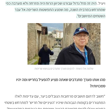
ויעיל.
היה זה מזל גדול עבורנו שכיוון הרוח היה מזרחה ולא מערבה כפי
שמתרחש במרבית השנה, מה שמנע התפשטות השריפה אל עבר
השטחים המיושבים".
שלמה אל השחר: להקים מערך מתנדבים בנושא שריפות
מהו אותו מערך מתנדבים שאתה מציע להפעיל בחריש ומה יהיו
סמכויותיו?
"חשוב לרתום תושבים מרחובות הגובלים ביער, עם עדיפות לאלו
המתגוררים בקומות הגבוהות שיהיו 'העיניים של חריש' למתרחש בשטחי
החורש ויוכלו לקיים תקשורת קבועה ושוטפת עם הגורמים המקצועיים".