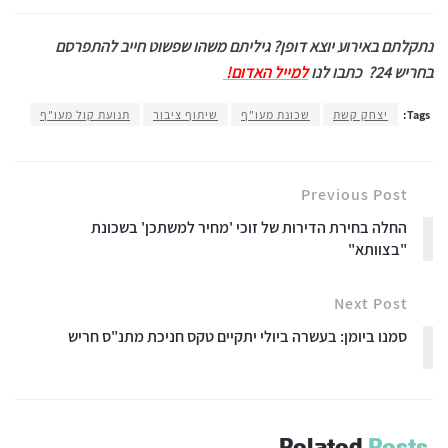
נתקלתם באירוע יוצא דופן? גיליתם משהו שפשוט חייב להתפרסם
בחריש 24?
כתבו לנו
למייל האדום!
Tags:
יצחק קשת
שכונת מעו"ף
שיתוף ציבור
תנועת קול מעו"ף
Previous Post
החלה בחירת הדירות של זוכי 'מחיר למשתכן' בשכונת
"בצוותא"
Next Post
סמנו ביומן: בעשרה ביולי יתקיים טקס חניכת מתנ"ס חריש
Related
Posts