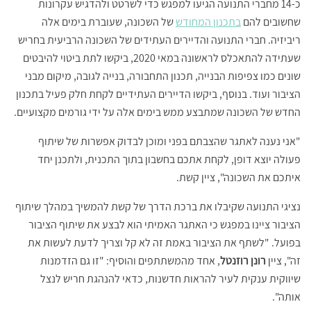
כ
-14
מחברי
התנועה
הגיעו
למפגש
כדי
לשרטט
ולהדגיש
עקרונות
שחשובים
להם
בתכנון
המחודש
של
השכונה
,
שעוברת
בימים
אלה
ריביזיה
.
חברי
התנועה
והדיירים
העתידים
של
השכונה
הרביעית
בחריש
שעתידה
להתאכלס
לראשונה
במאי
2020,
ביקשו
לתת
ביטוי
להיבטים
שונים
כמו
צפיפות
הבנייה
,
תכנון
התחבורה
,
בנייה
לגובה
,
מיקום
מבני
הציבור
ועוד
.
בנוסף
,
ביקשו
הדיירים
העתידיים
לקחת
חלק
פעיל
בתכנון
החדש
של
השכונה
שמתבצע
ממש
בימים
אלה
על
ידי
גורמים
מקצועיים
.
"אני נענה לאתגר שהצבתם בפני ומוכן לבדוק אפשרות של שיתוף
פעולה יוצא דופן, לקחת אתכם בחשבון בתוך התכנית, ולתכנן יחד
איתכם את השכונה", ציין קשת.
נציגי התנועה שקיבלו את ברכת הדרך של קשת להמשיך במהלך שיתוף
הציבור ציינו במפגש כי האתגר האמיתי הוא לבצע את שיתוף הציבור
בפועל. "לשתף את הציבור באמת זה לא קל וצריך לדעת לעשות את
זה", ציין
רונן רוזנטל
, אחד מהמשתתפים והוסיף: "זו גם הזדמנות
שיווקית ענקית לעיר להראות חדשנות, כדאי להנהגת חריש לנצל
אותה".