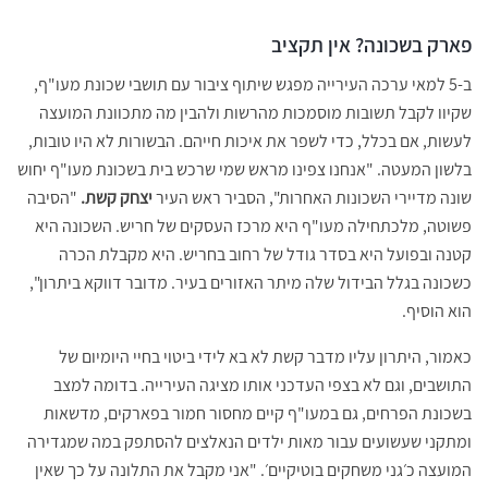
פארק בשכונה? אין תקציב
ב-5 למאי ערכה העירייה מפגש שיתוף ציבור עם תושבי שכונת מעו"ף,
שקיוו לקבל תשובות מוסמכות מהרשות ולהבין מה מתכוונת המועצה
לעשות, אם בכלל, כדי לשפר את איכות חייהם. הבשורות לא היו טובות,
בלשון המעטה. "אנחנו צפינו מראש שמי שרכש בית בשכונת מעו"ף יחוש
שונה מדיירי השכונות האחרות", הסביר ראש העיר
יצחק קשת.
"הסיבה
פשוטה, מלכתחילה מעו"ף היא מרכז העסקים של חריש. השכונה היא
קטנה ובפועל היא בסדר גודל של רחוב בחריש. היא מקבלת הכרה
כשכונה בגלל הבידול שלה מיתר האזורים בעיר. מדובר דווקא ביתרון",
הוא הוסיף.
כאמור, היתרון עליו מדבר קשת לא בא לידי ביטוי בחיי היומיום של
התושבים, וגם לא בצפי העדכני אותו מציגה העירייה. בדומה למצב
בשכונת הפרחים, גם במעו"ף קיים מחסור חמור בפארקים, מדשאות
ומתקני שעשועים עבור מאות ילדים הנאלצים להסתפק במה שמגדירה
המועצה כ׳גני משחקים בוטיקיים׳. "אני מקבל את התלונה על כך שאין