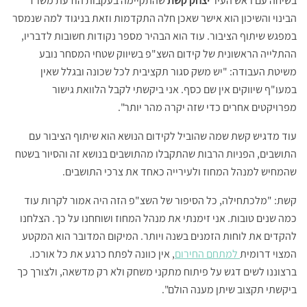
בשיחה עם ראש העיר
יצחק קשת
שהתקיימה בעקבות הודעת משרד
הבינוי והשיכון הוא אישר שאכן חלה התקדמות וזאת בניגוד למה שנמסר
במפגש שיתוף הציבור. עוד הוא הבהיר מספר נקודות חשובות לדבריו,
ההתלייה הראשונית של קידום השצ"פ בשיווק שטחי המסחר נובע
משיטת העבודה: "יש משק סגור תקציבית לכל שכונה ובגלל שאין
במעו"ף שיווקים אין שם כסף. אני ביקשתי לקבל הלוואת גישור
מפרויקטים אחרים כדי שזה יקרה מהר יותר".
עוד מדגיש קשת שמה שהוביל לקידום הנושא הוא שיתוף הציבור עם
התושבים, הפניות הרבות שהתקבלו מהתושבים בנושא זה והסיור בשטח
שהמחיש למנהל המחוז ולעירייה כאחד את צרכי התושבים.
קשת: "מלכתחילה, כל הסיפור של השצ"פ הזה היה אמור לקרות עוד
כמה שנים טובות. אני זימנתי את מנהל המחוז ושוחחנו על כך. הצלחנו
להקדים את לוחות הזמנים בשנה ויותר. המיקום המדובר הוא המקטע
המצוי דרומית
למתחם החירום
, אין כוונה לפתח כרגע את כל אורכו.
ברצוננו לשים דגש על פיתוח מתקני משחק ולא רק מדשאה, ולצורך כך
ביקשתי תקצוב שיתן מענה הולם".