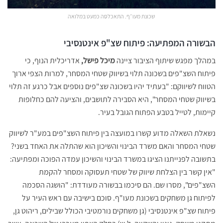
שכונת מעו״ף. התאכלסה כמעט במלואה
הבשורה המפתיעה: פיתוח שצ"פ אינטנסיבי
במהלך מפגש שיתוף הציבור ציינה
מיכל פישל,
אדריכלית הנוף, כי
פיתוח השצ"פים בשכונה תלוי בשיווק שטחי המסחר, למרות הצפי ארוך
הטווח לשיווקם: "בעתיד יהיו בשכונה שצ"פים נוספים אבל כרגע זה תלוי
בשיווק שטחי המסחר", היא הסבירה לתושבים, והציעה להם כחלופות
קיימות, לטייל בטבע הפתוח הגובל בעיר.
נשאלת השאלה מדוע קשרו במועצה בין פיתוח השצ"פים במע"ר לשיווק
שטחי המסחר והאם משרד הבינוי והשיכון הוא שהתלה את האחד בשני?
בתשובה לפנייתנו הציגו במשרד הבינוי והשיכון עמדה הפוכה ומפתיעה:
"אין קשר בין הצלחת שיווק של שטחי תעסוקה ומסחר להקמת
השצ"פים", מסרו שם. הם סיכמו בבשורה מעודדת: "הושגה הסכמה
לפיתוח גן משחקים בשכונת מעו"ף. סוכם בישיבה עם ראש העיר על
פיתוח שצ"פ אינטנסיבי (גן משחקים נורמטיבי הכולל שבילים, ריהוט גן,