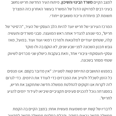
למצב הקיים
משרד הבינוי והשיכון.
פיתוח העיר החדשה חריש נחשב
בעיני רבים לפרויקט הדגל של המשרד בעשור האחרון כזה המצריך
תשומת לב מיוחדת וריכוז משאבים ייחודי.
המרכז העירוני של חריש יועד להיות הלב העסקי של העיר, "ה'סיטי' של
חריש", כפי שנוהג להגדיר אותה ראש המועצה. מבני משרדים ותעשיה
קלה, שטחים יעודיים למלונאות ולמרכז רפואי ועוד ועוד. בפועל, מאז
גובש תכנון השכונה לפני שבע שנים, לא הוקם בה ולו מוקד
עסקי-תעסוקתי-ציבורי אחד, וזאת בעקבות כישלון שני מכרזים לשיווק
שטחי מסחר בשכונה.
במפגש התושבים התייחס קשת לסוגייה: "אין מדובר בקסם. אנו מנסים
כל הזמן לשכלל ולטייב את המכרזים כדי לעודד את היזמים. כדי לגרום
לזה לקרות אנו זקוקים להחלטת ממשלה חדשה שתתקצב את חריש,
במסגרתה נוכל להכניס סעיפים תקציביים שיביאו לעידוד יזמים להגיע
לחריש".
לדבריו של קשת יש משמעות מעשית אחת: במצב הקיים בה הקמת
ממשלה חדשה נראית רחוקה, וקבלת החלטת ממשלה חדשה לתקצוב