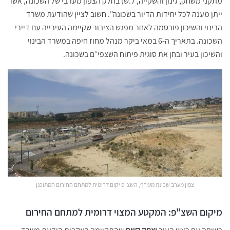
מתקני משחק, גינון והשקייה, ל.ש) בחלק הצפון מערבי של השכונה, אשר
ייתן מענה לכל יחידות הדיור בשכונה". חשוב לציין שהודעת משרד
הבינוי והשיכון פורסמה לאחר מפגש הציבור שקיימה העירייה עם דיירי
השכונה. בתאריך ה-6 במאי ביקר מנהל מחוז חיפה במשרד הבינוי
והשיכון בעיר ובחן את סוגית פיתוח השצפי״ם בשכונה.
צפון מערב שכונת מעו"ף, השצ"פ יקום דרומית למתחם החירום המתוכנן
מיקום השצ"פ: המקטע המצוי דרומית למתחם החירום