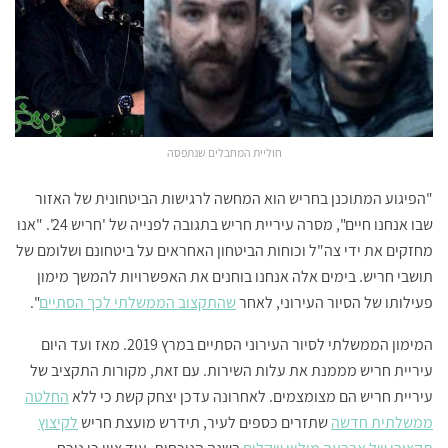
חוליית המחבלים שנתפסה
"הפיגוע המתוכנן בחריש הוא המחשה לרגישות הביטחונית של האזור
שבו אנחנו חיים", מסרה עיריית חריש בתגובה לפנייה של 'חריש 24'. "אנו
מחזקים את ידי צה"ל וכוחות הביטחון האחראים על ביטחונם ושלומם של
תושבי חריש. בימים אלה אנחנו בוחנים את האפשרויות להמשך מימון
פעילותו של הסיור העירוני, לאחר
שהתקצוב הממשלתי לכך הסתיים
".
המימון הממשלתי לסיור העירוני הסתיים במרץ 2019. מאז ועד היום
עיריית חריש מממנת את עלות השירות. עם זאת, מקורות התקציב של
עיריית חריש הם מצומצמים. לאחרונה עדכן יצחק קשת כי ללא
החלטה
ממשלתית חדשה
שתזרים כספים לעיר, תידרש מועצת חריש
לקיצוץ