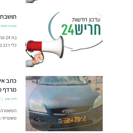
תושבת 
מערכת האתר
כלי רכב ב
כתב איש
מרדף מ
לידור שקד
2
המשטרה הג
משטרתי ב