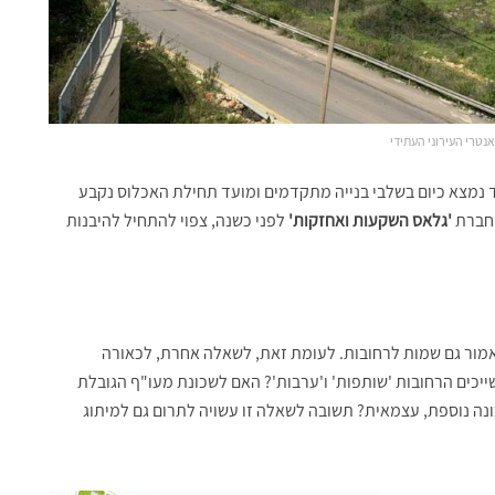
טרי העירוני העתידי
 כ-250 יח"ד נמצא כיום בשלבי בנייה מתקדמים ומועד תחילת האכלוס נקבע
'גלאס השקעות ואחזקות'
לפני כשנה, צפוי להתחיל להיבנות
 כאמור גם שמות לרחובות. לעומת זאת, לשאלה אחרת, לכאורה
ייכים הרחובות 'שותפות' ו'ערבות'? האם לשכונת מעו"ף הגובלת
ה נוספת, עצמאית? תשובה לשאלה זו עשויה לתרום גם למיתוג