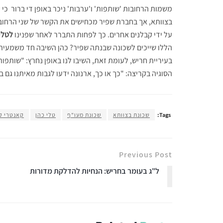
משמות הרחובות 'שותפות' ו'ערבות' ניכר באופן די ברור כי
בצוותא, אך בחברת שפיר מכחישים את הקשר של שני הרחוב
על ידי קבלנים אחרים. כך לפחות התברר לאחר שפנינו
לטלי 
הללו שייכים לשכונה שבנתה שפיר? כהן השיבה חד משמעית "
בעיריית חריש, לעומת זאת, השיבו לנו באופן נחרץ: "שותפו
הסוגיה בקריצה: "כך או כך, ארנונה ידעו לגבות מאיתנו גם 
Tags:
שכונת בצוותא
שכונת מעו"ף
טלי כהן
קאנטרי ק
Previous Post
ל"ג בעומר בחריש: הנחיות להדלקת מדורות