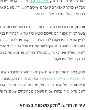
"אני הבנתי שאנחנו חלק
מ'אור המזרח'
שכיום נקראת שכונת
אבל יש כאלה שאומרים שאנחנו שייכים למעו"ף", משיב
מאיר
בפרויקט מול המצפה של היי גרופ.
עמיחי,
מהנדס בחברת 'היי-גרופ', הבונה ברחוב 'ערבות' מודה
בטוח לאיזו שכונה הם שייכים ומציין כי לאור אי הבהירות בנו
לציין את שם הפרויקט בלבד בשיחות ובקשר עם לקוחות. "זו
בעבר תא השטח הזה שויך לאור המזרח אבל אני זוכר שהנוש
לסימן שאלה ואני לא יודע מה עלה בגורלו. אנחנו משתמשים
רק בשם של הפרויקט".
ואכן, במפות התכנון הישנות שויך תא השטח המדובר לשכונ
את שם השכונה לשכונת בצוותא
. באותה נקודת זמן, שכונת
והשיתופיות של שכונת 'בצוותא', שנבנתה על ידי
שפיר
, נקבע
לשכונת מעו"ף נבחרו שמות העוסקים בהיבטים שונים של פי
עיריית חריש: "חלק משכונת בצוותא"