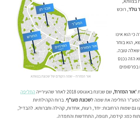
 בצוותא,
 גולד
, רוכש
 כי הוא אינו
שא, הוא בוחר
 שאלה טובה.
א הזה נכנס
 בפרסומים
אור המזרח – שמה הקודם של שכונת בצוותא
ת
'אור המזרח',
שם שנזנח באוגוסט 2018 לאחר שהעירייה
החליפה
 המע"ר החליפה את שמה ל
שכונת מעו"ף
. ברוח הקהילתיות
ו גם שמות הרחובות: יחד, רעות, אחדות, קהילה וחברותא. להבדיל,
תוח כמו: קידמה, תנופה, התחדשות והתמדה.