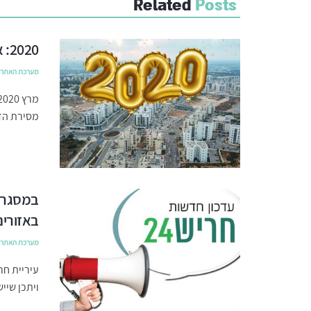
Related
Posts
2020: אבני דרך בהתפתחות העיר חריש
מערכת האתר
מסירת הדי
במסגרת 
באזורים
מערכת האתר
עיריית חר
ויתכן שיי