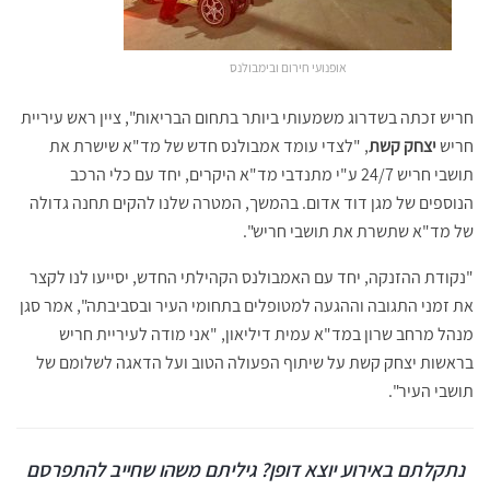
אופנועי חירום ובימבולנס
חריש זכתה בשדרוג משמעותי ביותר בתחום הבריאות", ציין ראש עיריית
חריש
יצחק קשת
, "לצדי עומד אמבולנס חדש של מד"א שישרת את
תושבי חריש 24/7 ע"י מתנדבי מד"א היקרים, יחד עם כלי הרכב
הנוספים של מגן דוד אדום. בהמשך, המטרה שלנו להקים תחנה גדולה
של מד"א שתשרת את תושבי חריש".
"נקודת ההזנקה, יחד עם האמבולנס הקהילתי החדש, יסייעו לנו לקצר
את זמני התגובה וההגעה למטופלים בתחומי העיר ובסביבתה", אמר סגן
מנהל מרחב שרון במד"א עמית דיליאון, "אני מודה לעיריית חריש
בראשות יצחק קשת על שיתוף הפעולה הטוב ועל הדאגה לשלומם של
תושבי העיר".
נתקלתם באירוע יוצא דופן? גיליתם משהו שחייב להתפרסם