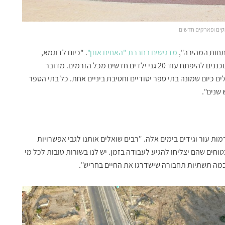
קים ופארקים חדשים
תחות המהירה",
מדגישים בחברת "האחים אוזן"
. "כיום לדוגמא,
פועלים במקום לא פחות מ-61 גני ילדים, ובשנה הקרובה מתוכננים להיפתח עוד 20 גני ילדים חדשים מכל הזרמים. מדובר
ם כיום שמונה בתי ספר יסודיים וחטיבת ביניים אחת. כל בתי הספר
שנים".
ת עור וגידים בימים אלה. "רבים שואלים אותנו לגבי אפשרויות
חים שהם יצליחו להגיע לעבודה בזמן. יש לנו בשורות טובות לכל מי
 כמה תשתיות תחבורה שישדרגו את החיים בחריש".