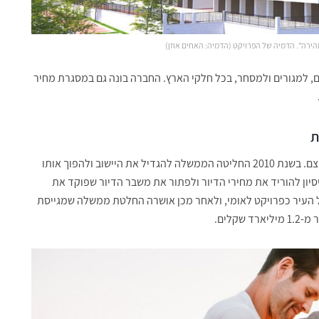
ה". הדמיה של הפרויקט (הדמיה: האחים אוזן)
ם, למגורים ולמסחר, בכל חלקי הארץ. החברה בונה גם במסגרת מחיר
חריש החלה את דרכה בשנות השמונים כיישוב קהילתי מצומצם. בשנת 2010 החליטה הממשלה להגדיל את היישוב ולהפוך אותו
יון להוריד את מחירי הדיור ולפתור את משבר הדיור שפוקד את
ין נתניהו על העיר כפרויקט לאומי, ולאחר מכן אושרה החלטת ממשלה שמגייסת
לים.