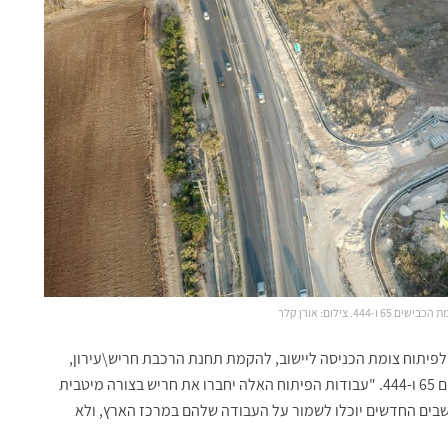
44. צילום: אורן קלר
ן השאר, מתייחסים בחברה להקמת מחלף חריש בכביש 6, לפיתוח צומת הכניסה ליישוב, להקמת תחנת הרכבת חריש\עירון,
לסלילת המשך לכביש 611 ולהקמת מחלפים בצומת הכבישים 65 ו-444. "עבודות הפיתוח האלה יחברו את חריש בצורה מיטבית
בים החדשים יוכלו לשמור על העבודה שלהם במרכז הארץ, ולא