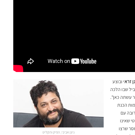
ן זרא
י ובוצע
ביל שבו הלכה
ר עשתה כאן".
מות הכנת
רובה עם
י שאינו
מסר שרצו
ניצן אביבי, הפיק והקליט