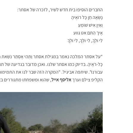
החברים הוסיפו בית חדש לשיר, לזכרה של אסתר:
נָשְׂאָה חֵן כָּל רוֹאֶיהָ
וְאַיֵּן אִישׁ שׁוֹמֵעַ
אֶיך הַתֹּם אט גווע
לִי וּלְךָ, לִי וּלְךָ, לִי וּלְךָ
"על אסתר המלכה נאמר במגילת אסתר וַתְּהִי אֶסְתֵּר נֹשֵׂאת חֵן ב
כָּל-רֹאֶיהָ. בדיוק כמו אסתר שלנו. ואכן מדובר בגדיעה של תו
עבורנו". שיתפה אביגיל. "המקרה הזה שבר לנו את התמימו
הקליפ צילם וערך
אליסף אייל
, שהוא ומשפחתו מתגוררים ב