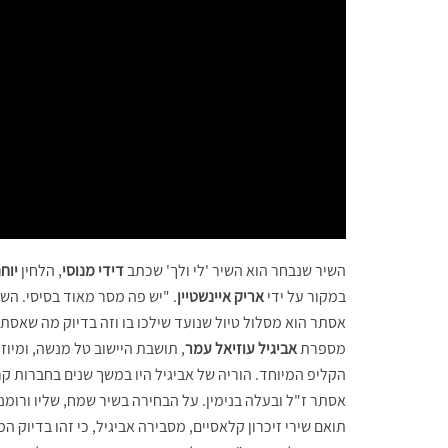
השיר שנבחר הוא השיר 'לי ולך' שכתב
דידי מנוסי
, הלחין
יוחנ
במקור על ידי
אריק איינשטיין
. "יש פה מסר מאוד בסיסי. הש
אסתר הוא מסלול טיול שנועד שילכו בו וזה בדיוק מה שאסת
מספרת
אביגיל עוזיאל עמר
, תושבת היישוב טל מנשה, ומיוז
הקליפ המיוחד. הוריה של אביגיל היו במשך שנים בחברות ק
אסתר ז"ל ובעלה בנימין. על הבחירה בשיר שמח, שליו ורומנט
תואם שירי זיכרון קלאסיים, מסבירה אביגיל, כי זהו בדיוק ה