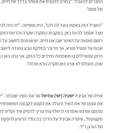
החברים להעביר: "בחרנו להנציח את אסתר בדרך של חיים, 
של מוות".
"השביל הזה באמת נועד לה ולנו", היא מוסיפה. "זה היה לגיט
מצד אסתר להיות כאן. בעקבות המקרה שקרה והדיווח התקש
רושם מוטעה על האזור שבו אנו חיים. יש שנוטים לחשוב על ה
שכוח אל ומטיל מורא, אך מדובר בחלקת טבע צמודה לישוב,
וירוק שמטיילים בו משפחות ויחידים כל הזמן. אני גרה כאן 
שנה, מעולם לא ארע כאן מקרה נורא שכזה".
אחיה של אביגיל
ישעיה (ישי) עוזיאל
שר את השיר שנבחר. "יש
את עצמו שר את השיר והעלה את הקטע לקבוצה המשפחתית.
מהמם ומרגש ואמרתי לו שלדעתי צריך להפיק שיר וקליפ לרע
מקצועית", סיפרה אביגיל על הדרך בה נולד הרעיון להפקת 
של הורגן ז"ל.