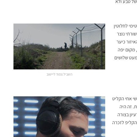
של טבע ולא
ימי לחלוטין
ורתי נוצר
איזור כיער
 מקום יפה
כמעט שלושים
השביל צמוד ליישוב
י אחי הקליט
 זה היה
יון בצורה
הקליפ לזכרה